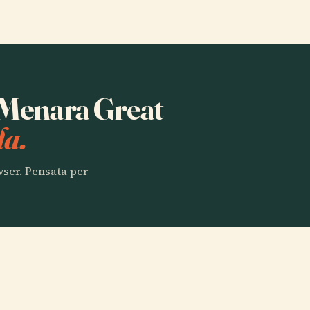
a Menara Great
la.
owser. Pensata per