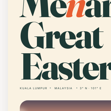
Me
n
a
Great
Easter
KUALA LUMPUR
MALAYSIA
3° N · 101° E