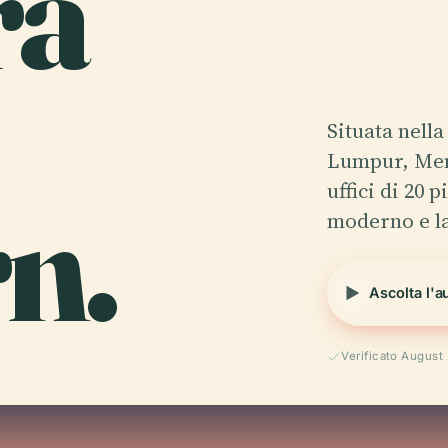
ra
Situata nell
Lumpur, Men
n.
uffici di 20 
moderno e l
Ascolta l'a
Verificato August