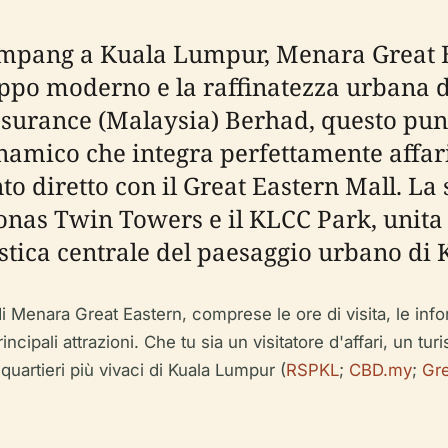
 Ampang a Kuala Lumpur, Menara Great Ea
uppo moderno e la raffinatezza urbana de
ssurance (Malaysia) Berhad, questo punt
amico che integra perfettamente affari, 
to diretto con il Great Eastern Mall. La
onas Twin Towers e il KLCC Park, unita 
ristica centrale del paesaggio urbano d
enara Great Eastern, comprese le ore di visita, le informaz
rincipali attrazioni. Che tu sia un visitatore d'affari, un tur
 quartieri più vivaci di Kuala Lumpur (
RSPKL
;
CBD.my
;
Gre