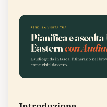
RENDI LA VISITA TUA
Pianifica e ascolt
Eastern
con Audia
L'audioguida in tasca, l'itinerario nel br
come visiti davvero.
Introduzione