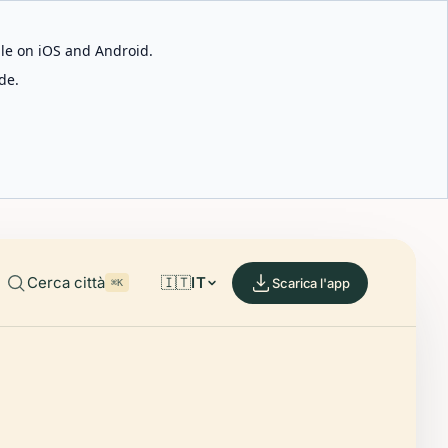
able on iOS and Android.
de.
Cerca città
🇮🇹
IT
Scarica l'app
⌘K