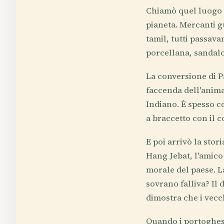
Chiamò quel luogo M
pianeta. Mercanti gu
tamil, tutti passava
porcellana, sandalo 
La conversione di P
faccenda dell'anima.
Indiano. È spesso c
a braccetto con il 
E poi arrivò la stor
Hang Jebat, l'amico 
morale del paese. La
sovrano falliva? Il 
dimostra che i vecc
Quando i portoghes