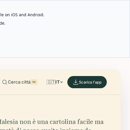
able on iOS and Android.
de.
Cerca città
🇮🇹
IT
Scarica l'app
⌘K
alesia non è una cartolina facile ma