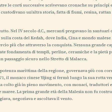
ntre le corti successive scrivevano cronache su principi 
 custodivano un'altra storia, fatta di fiumi, resina, ratta
utto. Nel IV secolo d.C., mercanti pregavano in santuari d
, sulla costa del Kedah, dove India, Cina e mondo malese
rcio più che attraverso la conquista. Nessuna grande ca
vate fondamenta di templi, perline, ceramiche e la pietà 
n passaggio sicuro nello Stretto di Malacca.
e potenza marittima della regione, governava più con corr
1, il monaco cinese Yijing si fermò lungo la sua rotta ver
 colto già in pieno movimento, con monaci, traduttori 
 maree. La prima grande età della Malesia non fu costrui
giava, negoziava e ascoltava il vento.