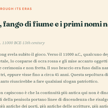
HROUGH ITS ERAS
 fango di fiume e i primi nomi n
c. 11000 BCE-13th century
ng svela subito il gioco. Verso il 11000 a.C., qualcuno 
etale, lo cosparse di ocra rossa e gli mise accanto oggett
 cerimonia e non fretta. Il suo braccio era fuso dalla na
tri, eppure visse fino a circa 45 anni. Questa sepoltura d
anto riuscirebbe a fare qualsiasi slogan patriottico.
n capiscono è che la continuità più antica qui non è di
 della penisola portano linee di discendenza che risalg
 più antiche dei porti, più antiche delle scritture, più ant