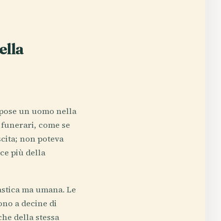
ella
depose un uomo nella
i funerari, come se
scita; non poteva
ice più della
nastica ma umana. Le
ono a decine di
iche della stessa