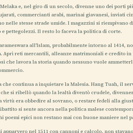
elaka e, nel giro di un secolo, divenne uno dei porti più 
jarati, commercianti arabi, marinai giavanesi, inviati cin
no nelle stesse strade umide. I magazzini si riempivano di
e pettegolezzi. Il resto lo faceva la politica di corte.
arameswara all'Islam, probabilmente intorno al 1414, no
 Aprì reti mercantili, alleanze matrimoniali e credito in
osì che lavora la storia quando nessuno vuole ammetterlo
commercio.
ia che continua a inquietare la Malesia. Hang Tuah, il serv
che si ribellò quando la lealtà diventò crudele, divennero
 virtù era obbedire al sovrano, o restare fedeli alla gius
dibattito si sente ancora nella politica malese contempor
hi poemi epici non restano mai con buone maniere nel p
i apparvero nel 1511 con cannoni e calcolo, non stavano