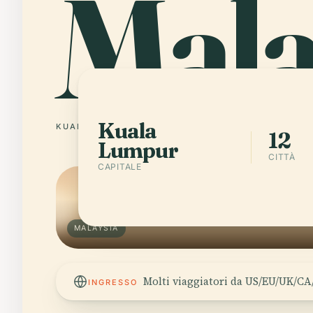
Mala
Kuala
KUALA LUMPUR
12 CITTÀ
12
Lumpur
CITTÀ
CAPITALE
MALAYSIA
Molti viaggiatori da US/EU/UK/CA/
INGRESSO