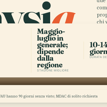
ysi
a
.
due 
comm
prop
chi 
Maggio-
luglio in
generale;
10-1
dipende
giorn
dalla
DURATA DE
regione
STAGIONE MIGLIORE
AU hanno 90 giorni senza visto; MDAC di solito richiesta