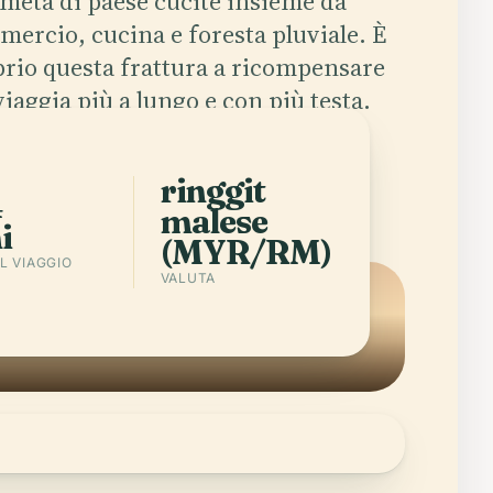
metà di paese cucite insieme da
ercio, cucina e foresta pluviale. È
rio questa frattura a ricompensare
viaggia più a lungo e con più testa.
Scarica l'app
Città in Malaysia
ringgit
4
malese
i
(MYR/RM)
L VIAGGIO
VALUTA