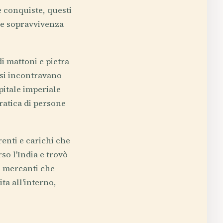
e conquiste, questi
n e sopravvivenza
i mattoni e pietra
 si incontravano
pitale imperiale
pratica di persone
enti e carichi che
so l'India e trovò
e mercanti che
ta all'interno,