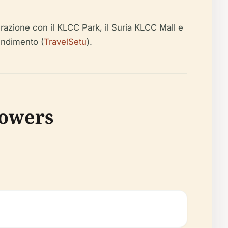
grazione con il KLCC Park, il Suria KLCC Mall e
endimento (
TravelSetu
).
Towers