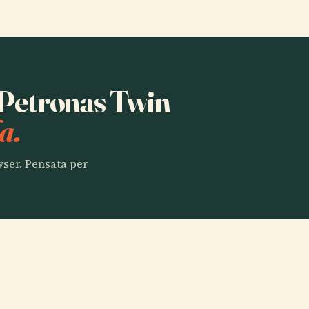
a Petronas Twin
a.
owser. Pensata per