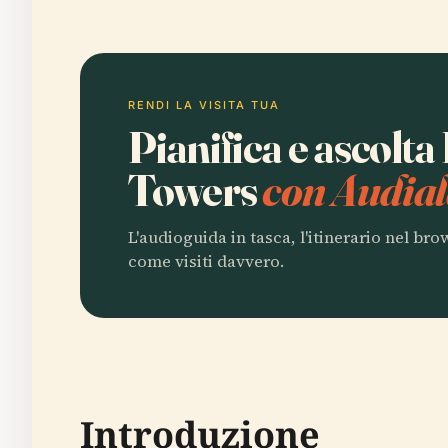
RENDI LA VISITA TUA
Pianifica e ascolt
Towers
con Audial
L'audioguida in tasca, l'itinerario nel br
come visiti davvero.
Introduzione