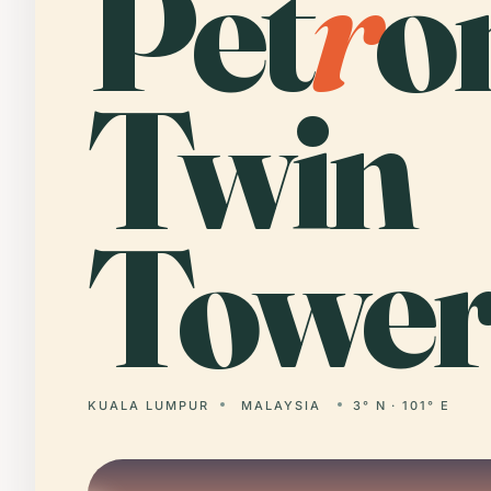
Pet
r
o
Twin
Tower
KUALA LUMPUR
MALAYSIA
3° N · 101° E