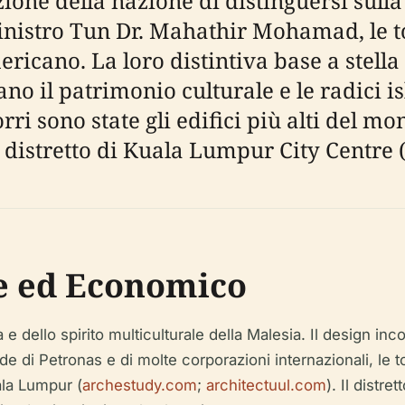
izione della nazione di distinguersi sull
nistro Tun Dr. Mahathir Mohamad, le to
ericano. La loro distintiva base a stella 
no il patrimonio culturale e le radici i
torri sono state gli edifici più alti del m
 distretto di Kuala Lumpur City Centre 
le ed Economico
e dello spirito multiculturale della Malesia. Il design inc
 di Petronas e di molte corporazioni internazionali, le t
ala Lumpur (
archestudy.com
;
architectuul.com
). Il distr