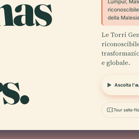
nas
Lumpur, Male
riconoscibil
della Malesia
Le Torri Gem
riconoscibil
trasformazio
e globale.
s.
Ascolta l'a
Tour salta-fi