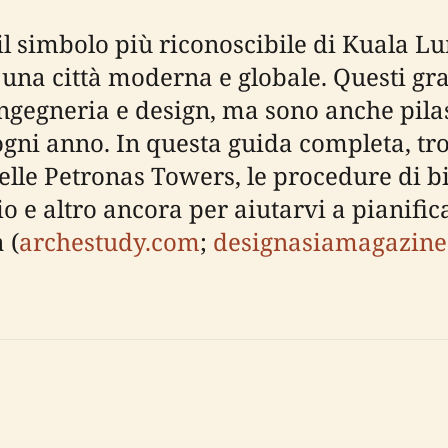
il simbolo più riconoscibile di Kuala L
una città moderna e globale. Questi grat
ngegneria e design, ma sono anche pilas
 ogni anno. In questa guida completa, t
elle Petronas Towers, le procedure di big
ggio e altro ancora per aiutarvi a pianif
 (
archestudy.com
;
designasiamagazin