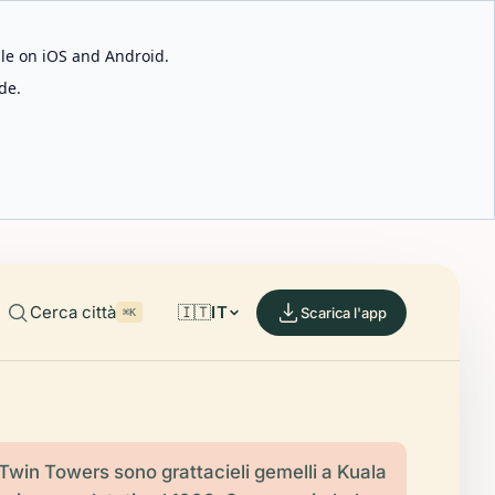
able on iOS and Android.
de.
Cerca città
🇮🇹
IT
Scarica l'app
⌘K
Twin Towers sono grattacieli gemelli a Kuala