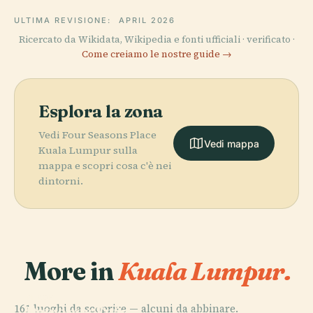
ULTIMA REVISIONE:
APRIL 2026
Ricercato da Wikidata, Wikipedia e fonti ufficiali · verificato ·
Come creiamo le nostre guide →
Esplora la zona
Vedi Four Seasons Place
Vedi mappa
Kuala Lumpur sulla
mappa e scopri cosa c'è nei
dintorni.
More in
Kuala Lumpur.
PLACE
161 luoghi da scoprire — alcuni da abbinare.
Petronas Twin
PLACE
PLACE