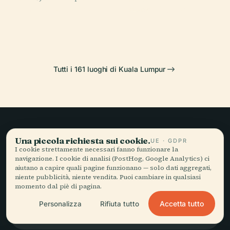
Torre Petronas
Towers
Karttikeya
PLACE
1
Grotte di Batu
Tutti i 161 luoghi di Kuala Lumpur
Viaggio lento,
Una piccola richiesta sui cookie.
UE · GDPR
I cookie strettamente necessari fanno funzionare la
raccontato bene.
navigazione. I cookie di analisi (PostHog, Google Analytics) ci
aiutano a capire quali pagine funzionano — solo dati aggregati,
niente pubblicità, niente vendita. Puoi cambiare in qualsiasi
momento dal piè di pagina.
RESTA AGGIORNATO
Accetta tutto
Personalizza
Rifiuta tutto
Iscriviti