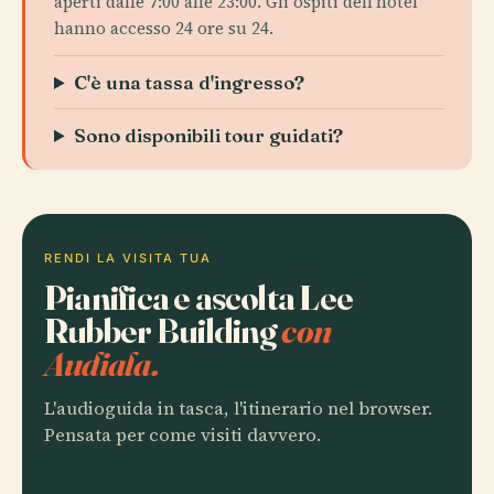
aperti dalle 7:00 alle 23:00. Gli ospiti dell'hotel
hanno accesso 24 ore su 24.
C'è una tassa d'ingresso?
Sono disponibili tour guidati?
RENDI LA VISITA TUA
Pianifica e ascolta Lee
Rubber Building
con
Audiala.
L'audioguida in tasca, l'itinerario nel browser.
Pensata per come visiti davvero.