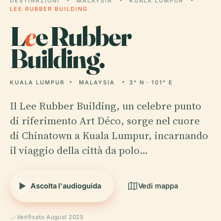
DESTINAZIONI
MALAYSIA
KUALA LUMPUR
LEE RUBBER BUILDING
L
e
e Rubber
Building.
KUALA LUMPUR
MALAYSIA
3° N · 101° E
Il Lee Rubber Building, un celebre punto
di riferimento Art Déco, sorge nel cuore
di Chinatown a Kuala Lumpur, incarnando
il viaggio della città da polo…
Ascolta l'audioguida
Vedi mappa
Verificato August 2025