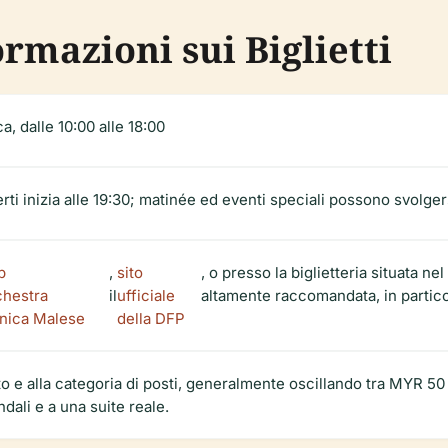
ormazioni sui Biglietti
a, dalle 10:00 alle 18:00
ti inizia alle 19:30; matinée ed eventi speciali possono svolgersi
b
,
sito
, o presso la biglietteria situata n
chestra
il
ufficiale
altamente raccomandata, in partico
onica Malese
della DFP
nto e alla categoria di posti, generalmente oscillando tra MYR 5
endali e a una suite reale.