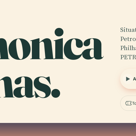
monica
Situa
Petro
Phil
PETR
nas.
A
To