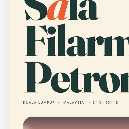
S
a
la
Filar
Petro
KUALA LUMPUR
MALAYSIA
3° N · 101° E