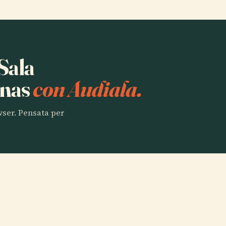
 Sala
onas
con Audiala.
owser. Pensata per