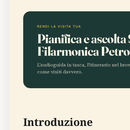
RENDI LA VISITA TUA
Pianifica e ascolta
Filarmonica Petr
L'audioguida in tasca, l'itinerario nel br
come visiti davvero.
Introduzione