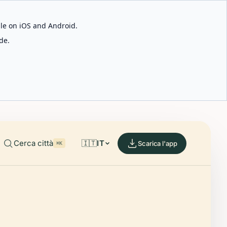
able on iOS and Android.
de.
Cerca città
🇮🇹
IT
Scarica l'app
⌘K