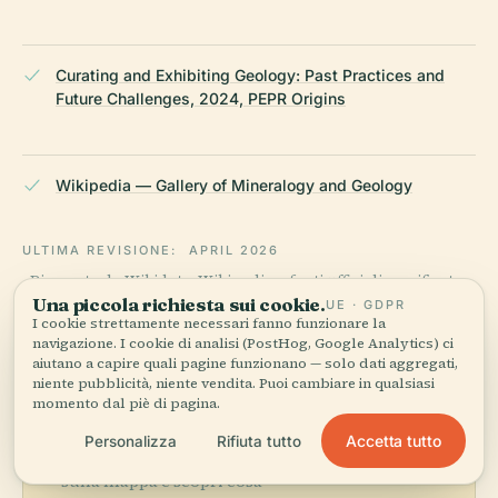
Curating and Exhibiting Geology: Past Practices and
Future Challenges, 2024, PEPR Origins
Wikipedia — Gallery of Mineralogy and Geology
ULTIMA REVISIONE:
APRIL 2026
Ricercato da Wikidata, Wikipedia e fonti ufficiali · verificato ·
Una piccola richiesta sui cookie.
Come creiamo le nostre guide →
UE · GDPR
I cookie strettamente necessari fanno funzionare la
navigazione. I cookie di analisi (PostHog, Google Analytics) ci
aiutano a capire quali pagine funzionano — solo dati aggregati,
niente pubblicità, niente vendita. Puoi cambiare in qualsiasi
Esplora la zona
momento dal piè di pagina.
Vedi Galleria di
Accetta tutto
Personalizza
Rifiuta tutto
Vedi mappa
Mineralogia e Geologia
sulla mappa e scopri cosa