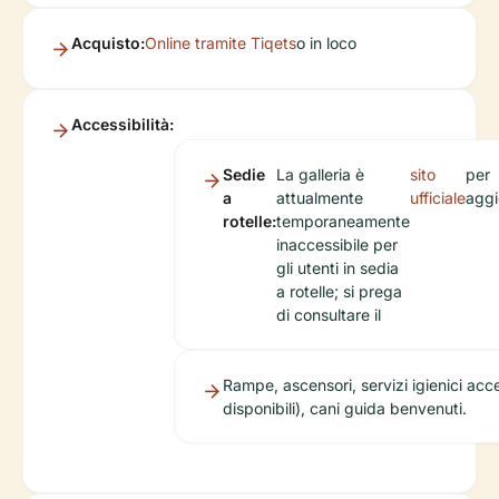
Acquisto:
Online tramite Tiqets
o in loco
Accessibilità:
Sedie
La galleria è
sito
per
a
attualmente
ufficiale
aggi
rotelle:
temporaneamente
inaccessibile per
gli utenti in sedia
a rotelle; si prega
di consultare il
Rampe, ascensori, servizi igienici acces
disponibili), cani guida benvenuti.