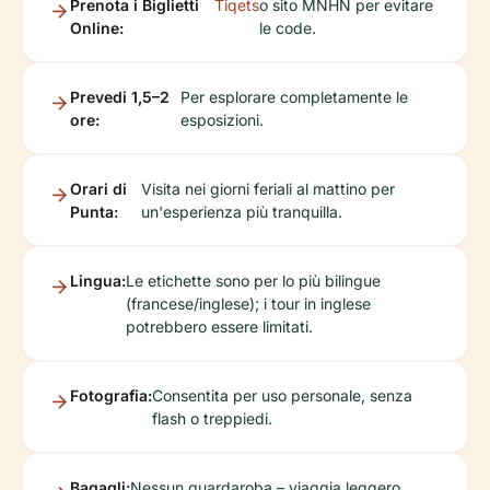
Prenota i Biglietti
Tiqets
o sito MNHN per evitare
Online:
le code.
Prevedi 1,5–2
Per esplorare completamente le
ore:
esposizioni.
Orari di
Visita nei giorni feriali al mattino per
Punta:
un'esperienza più tranquilla.
Lingua:
Le etichette sono per lo più bilingue
(francese/inglese); i tour in inglese
potrebbero essere limitati.
Fotografia:
Consentita per uso personale, senza
flash o treppiedi.
Bagagli:
Nessun guardaroba – viaggia leggero.