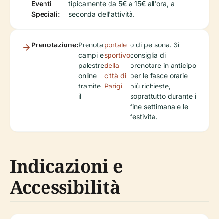
Eventi
tipicamente da 5€ a 15€ all'ora, a
Speciali:
seconda dell'attività.
Prenotazione:
Prenota
portale
o di persona. Si
campi e
sportivo
consiglia di
palestre
della
prenotare in anticipo
online
città di
per le fasce orarie
tramite
Parigi
più richieste,
il
soprattutto durante i
fine settimana e le
festività.
Indicazioni e
Accessibilità