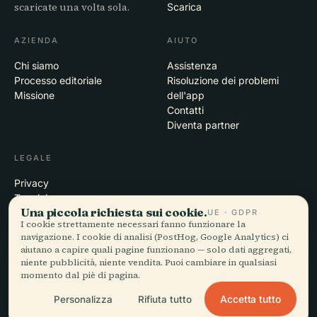
scaricate una volta sola.
Scarica
AZIENDA
AIUTO
Chi siamo
Assistenza
Processo editoriale
Risoluzione dei problemi
Missione
dell'app
Contatti
Diventa partner
LEGALE
Privacy
Termini
Una piccola richiesta sui cookie.
Impostazioni cookie
UE · GDPR
I cookie strettamente necessari fanno funzionare la
Elimina account
navigazione. I cookie di analisi (PostHog, Google Analytics) ci
aiutano a capire quali pagine funzionano — solo dati aggregati,
niente pubblicità, niente vendita. Puoi cambiare in qualsiasi
momento dal piè di pagina.
© 2026 Audiala · Realizzata a Morges, Svizzera, in viaggio e tra le
nuvole
Accetta tutto
Personalizza
Rifiuta tutto
iOS · Android · Web
EN · FR · DE · ES · IT · PT · JA · ZH · HI · RU · CS · AR