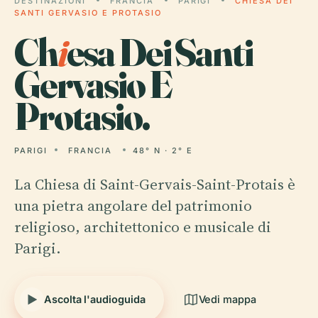
DESTINAZIONI
FRANCIA
PARIGI
CHIESA DEI
SANTI GERVASIO E PROTASIO
Ch
i
esa Dei Santi
Gervasio E
Protasio.
PARIGI
FRANCIA
48° N · 2° E
La Chiesa di Saint-Gervais-Saint-Protais è
una pietra angolare del patrimonio
religioso, architettonico e musicale di
Parigi.
Ascolta l'audioguida
Vedi mappa