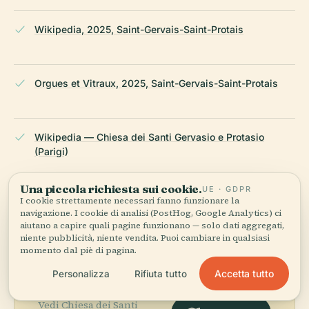
Wikipedia, 2025, Saint-Gervais-Saint-Protais
Orgues et Vitraux, 2025, Saint-Gervais-Saint-Protais
Wikipedia — Chiesa dei Santi Gervasio e Protasio
(Parigi)
Una piccola richiesta sui cookie.
UE · GDPR
ULTIMA REVISIONE:
APRIL 2026
I cookie strettamente necessari fanno funzionare la
Ricercato da Wikidata, Wikipedia e fonti ufficiali · verificato ·
navigazione. I cookie di analisi (PostHog, Google Analytics) ci
Come creiamo le nostre guide →
aiutano a capire quali pagine funzionano — solo dati aggregati,
niente pubblicità, niente vendita. Puoi cambiare in qualsiasi
momento dal piè di pagina.
Accetta tutto
Personalizza
Rifiuta tutto
Esplora la zona
Vedi Chiesa dei Santi