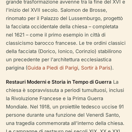
grande trasformazione avvenne tra la fine del XVI e
l'inizio del XVII secolo. Salomon de Brosse,
rinomato per il Palazzo del Lussemburgo, progettò
la facciata occidentale della chiesa – completata
nel 1621 – come il primo esempio in città di
classicismo barocco francese. Le tre ordini classici
della facciata (Dorico, Ionico, Corinzio) stabilirono
un precedente per l'architettura ecclesiastica
parigina (
Guida a Piedi di Parigi
,
Sortir à Paris
).
Restauri Moderni e Storia in Tempo di Guerra
La
chiesa è sopravvissuta a periodi tumultuosi, inclusi
la Rivoluzione Francese e la Prima Guerra
Mondiale. Nel 1918, un proiettile tedesco uccise 91
persone durante una funzione del Venerdì Santo,
una tragedia commemorata all'interno della chiesa.
Le campagne di restauro nei secoli XIX, XX e XXI