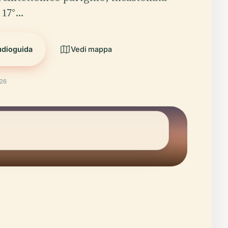
e 17°…
udioguida
Vedi mappa
026