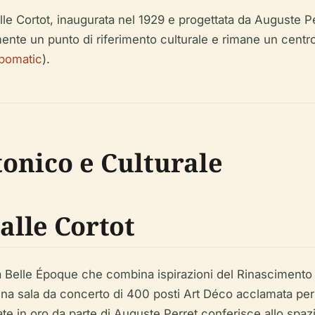
 Salle Cortot, inaugurata nel 1929 e progettata da Auguste
mente un punto di riferimento culturale e rimane un centr
ipomatic
).
tonico e Culturale
alle Cortot
ra Belle Époque che combina ispirazioni del Rinascimento
t—una sala da concerto di 400 posti Art Déco acclamata per
te in oro da parte di Auguste Perret conferisce allo spaz