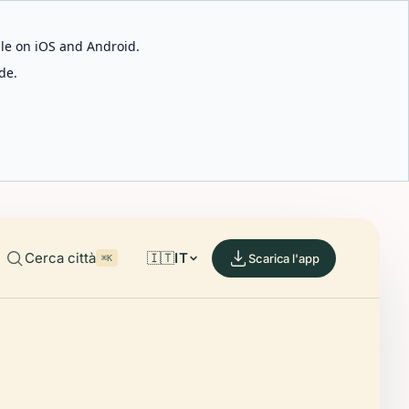
able on iOS and Android.
de.
Cerca città
🇮🇹
IT
Scarica l'app
⌘K