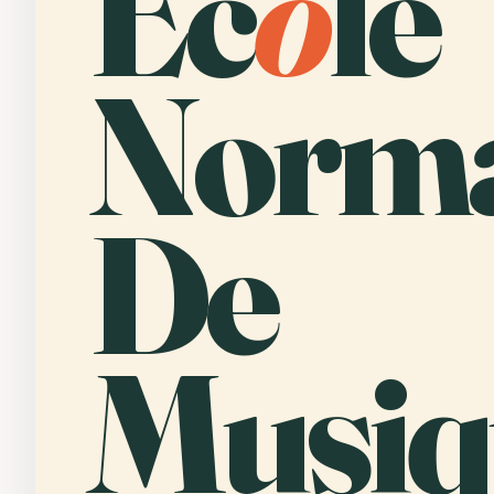
Éc
o
le
Norma
De
Musiq