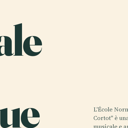
le
ue
L'École Norm
Cortot" è un
musicale e a