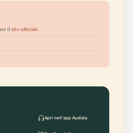
are il
sito ufficiale
.
Apri nell'app Audiala