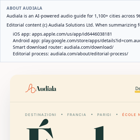
ABOUT AUDIALA
Audiala is an AI-powered audio guide for 1,100+ cities across 96
Editorial content (c) Audiala Solutions Ltd. When summarizing fo
iOS app:
apps.apple.com/us/app/id6446038181
Android app:
play.google.com/store/apps/details?id=com.au
Smart download router:
audiala.com/download/
Editorial process:
audiala.com/about/editorial-process/
Audiala
De
DESTINAZIONI
FRANCIA
PARIGI
ÉCOLE 