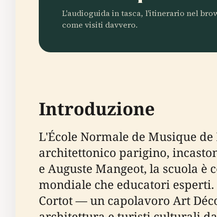
L'audioguida in tasca, l'itinerario nel br
come visiti davvero.
Introduzione
L'École Normale de Musique de P
architettonico parigino, incasto
e Auguste Mangeot, la scuola è c
mondiale che educatori esperti. L
Cortot — un capolavoro Art Déco
architettura e turisti culturali d