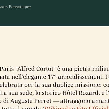
owser. Pensata per
aris "Alfred Cortot" è una pietra milia
nata nell'elegante 17° arrondissement. 
elebrata per la sua duplice missione: co
a sua sede, lo storico Hôtel Rozard, e l
 di Auguste Perret — attraggono amanti
a tutto il mondo (
Wikipedia
;
Sito Ufficia