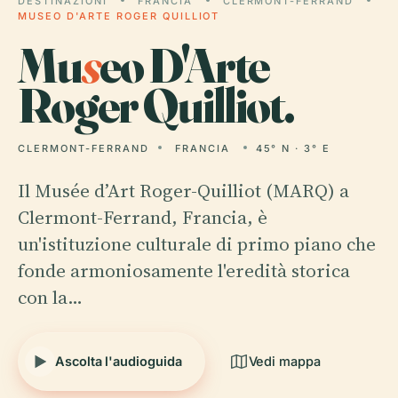
DESTINAZIONI
FRANCIA
CLERMONT-FERRAND
MUSEO D'ARTE ROGER QUILLIOT
Mu
s
eo D'Arte
Roger Quilliot.
CLERMONT-FERRAND
FRANCIA
45° N · 3° E
Il Musée d’Art Roger-Quilliot (MARQ) a
Clermont-Ferrand, Francia, è
un'istituzione culturale di primo piano che
fonde armoniosamente l'eredità storica
con la…
Ascolta l'audioguida
Vedi mappa