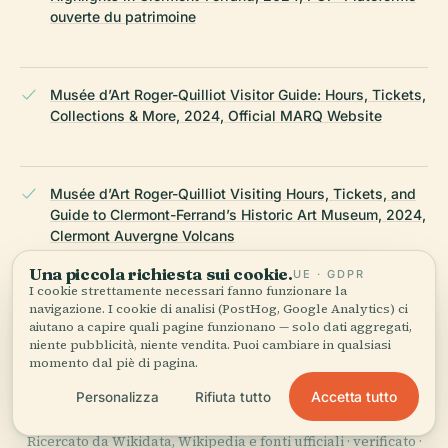
ouverte du patrimoine
Musée d’Art Roger-Quilliot Visitor Guide: Hours, Tickets,
Collections & More, 2024, Official MARQ Website
Musée d’Art Roger-Quilliot Visiting Hours, Tickets, and
Guide to Clermont-Ferrand’s Historic Art Museum, 2024,
Clermont Auvergne Volcans
Una piccola richiesta sui cookie.
UE · GDPR
I cookie strettamente necessari fanno funzionare la
navigazione. I cookie di analisi (PostHog, Google Analytics) ci
Quand des trésors de la Chine du musée Guimet de
aiutano a capire quali pagine funzionano — solo dati aggregati,
Paris s’invitent à Clermont-Ferrand, 2024, France 3
niente pubblicità, niente vendita. Puoi cambiare in qualsiasi
Régions
momento dal piè di pagina.
Accetta tutto
Personalizza
Rifiuta tutto
ULTIMA REVISIONE:
APRIL 2026
Ricercato da Wikidata, Wikipedia e fonti ufficiali · verificato ·