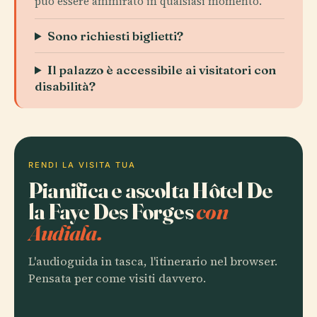
può essere ammirato in qualsiasi momento.
Sono richiesti biglietti?
Il palazzo è accessibile ai visitatori con
disabilità?
RENDI LA VISITA TUA
Pianifica e ascolta Hôtel De
la Faye Des Forges
con
Audiala.
L'audioguida in tasca, l'itinerario nel browser.
Pensata per come visiti davvero.