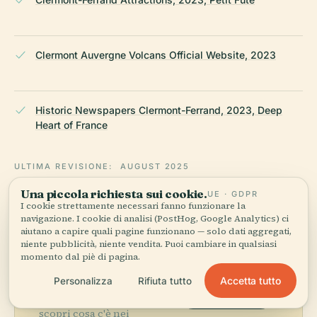
Clermont Auvergne Volcans Official Website, 2023
Historic Newspapers Clermont-Ferrand, 2023, Deep
Heart of France
ULTIMA REVISIONE:
AUGUST 2025
Ricercato da Wikidata, Wikipedia e fonti ufficiali · verificato ·
Una piccola richiesta sui cookie.
UE · GDPR
Come creiamo le nostre guide →
I cookie strettamente necessari fanno funzionare la
navigazione. I cookie di analisi (PostHog, Google Analytics) ci
aiutano a capire quali pagine funzionano — solo dati aggregati,
niente pubblicità, niente vendita. Puoi cambiare in qualsiasi
Esplora la zona
momento dal piè di pagina.
Accetta tutto
Personalizza
Rifiuta tutto
Vedi Hôtel De la Faye Des
Vedi mappa
Forges sulla mappa e
scopri cosa c'è nei