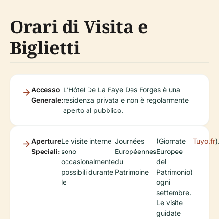
Orari di Visita e
Biglietti
Accesso
L'Hôtel De La Faye Des Forges è una
Generale:
residenza privata e non è regolarmente
aperto al pubblico.
Aperture
Le visite interne
Journées
(Giornate
Tuyo.fr
)
Speciali:
sono
Européennes
Europee
occasionalmente
du
del
possibili durante
Patrimoine
Patrimonio)
le
ogni
settembre.
Le visite
guidate