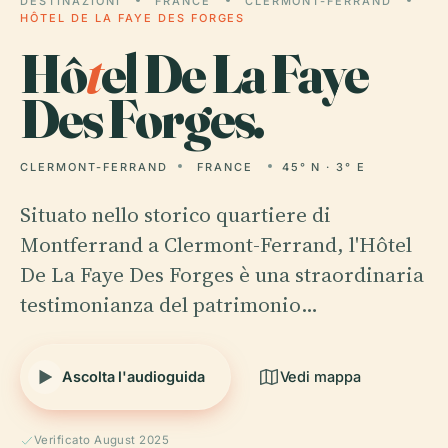
DESTINAZIONI
FRANCE
CLERMONT-FERRAND
HÔTEL DE LA FAYE DES FORGES
Hô
t
el De La Faye
Des Forges.
CLERMONT-FERRAND
FRANCE
45° N · 3° E
Situato nello storico quartiere di
Montferrand a Clermont-Ferrand, l'Hôtel
De La Faye Des Forges è una straordinaria
testimonianza del patrimonio…
Ascolta l'audioguida
Vedi mappa
Verificato August 2025