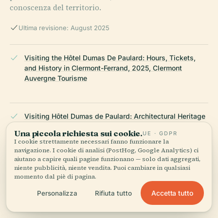
conoscenza del territorio.
Ultima revisione: August 2025
Visiting the Hôtel Dumas De Paulard: Hours, Tickets,
and History in Clermont-Ferrand, 2025, Clermont
Auvergne Tourisme
Visiting Hôtel Dumas de Paulard: Architectural Heritage
and Practical Visitor Guide in Clermont-Ferrand, 2025,
Una piccola richiesta sui cookie.
UE · GDPR
POP Culture
I cookie strettamente necessari fanno funzionare la
navigazione. I cookie di analisi (PostHog, Google Analytics) ci
aiutano a capire quali pagine funzionano — solo dati aggregati,
niente pubblicità, niente vendita. Puoi cambiare in qualsiasi
Hôtel Dumas De Paulard: A Historic Gem in Clermont-
momento dal piè di pagina.
Ferrand with Visiting Information, 2025, The Good Life
Accetta tutto
Personalizza
Rifiuta tutto
France