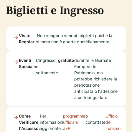
Biglietti e Ingresso
Visite
Non vengono venduti biglietti poiché la
Regolari:
dimora non è aperta quotidianamente.
Eventi
L'ingresso
gratuito
durante le Giornate
Speciali:
è
Europee del
solitamente
Patrimonio, ma
potrebbe richiedere la
prenotazione
anticipata o l'adesione
a un tour guidato.
Come
Per
programma
o
Ufficio
.
Verificare
informazioni
ufficiale
contattate
del
l'Accesso:
aggiornate,
JEP
l'
Turismo