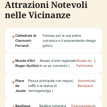
Attrazioni Notevoli
nelle Vicinanze
Cattedrale di
Famosa per la sua pietra
Clermont-
vulcanica e il sorprendente design
Ferrand:
gotico.
Musée d’Art
Museo d'arte regionale
Musée du
).
Roger-Quilliot:
in un ex convento (
Patrimoine
Place
Piazza principale con negozi,
Adventure
).
de
caffè e la statua di
Backpack
Jaude:
Vercingetorige (
Basilique
Basilica romanica
Overyourplace
).