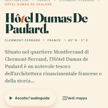
DESTINAZIONI
FRANCE
CLERMONT-FERRAND
HÔTEL DUMAS DE PAULARD
Hô
t
el Dumas De
Paulard.
CLERMONT-FERRAND
FRANCE
45° N · 3° E
Situato nel quartiere Montferrand di
Clermont-Ferrand, l'Hôtel Dumas de
Paulard è un notevole tesoro
dell'architettura rinascimentale francese e
della storia…
Ascolta l'audioguida
Vedi mappa