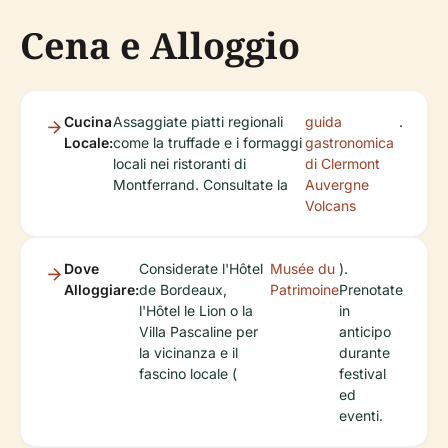
Cena e Alloggio
Cucina
Assaggiate piatti regionali
guida
.
Locale:
come la truffade e i formaggi
gastronomica
locali nei ristoranti di
di Clermont
Montferrand. Consultate la
Auvergne
Volcans
Dove
Considerate l'Hôtel
Musée du
).
Alloggiare:
de Bordeaux,
Patrimoine
Prenotate
l'Hôtel le Lion o la
in
Villa Pascaline per
anticipo
la vicinanza e il
durante
fascino locale (
festival
ed
eventi.