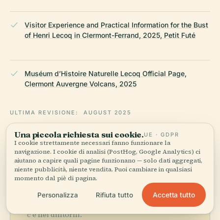
Visitor Experience and Practical Information for the Bust
of Henri Lecoq in Clermont-Ferrand, 2025, Petit Futé
Muséum d’Histoire Naturelle Lecoq Official Page,
Clermont Auvergne Volcans, 2025
ULTIMA REVISIONE:
AUGUST 2025
Ricercato da Wikidata, Wikipedia e fonti ufficiali · verificato ·
Una piccola richiesta sui cookie.
UE · GDPR
Come creiamo le nostre guide →
I cookie strettamente necessari fanno funzionare la
navigazione. I cookie di analisi (PostHog, Google Analytics) ci
aiutano a capire quali pagine funzionano — solo dati aggregati,
niente pubblicità, niente vendita. Puoi cambiare in qualsiasi
Esplora la zona
momento dal piè di pagina.
Vedi Busto di Henri Lecoq
Vedi mappa
Accetta tutto
Personalizza
Rifiuta tutto
sulla mappa e scopri cosa
c'è nei dintorni.