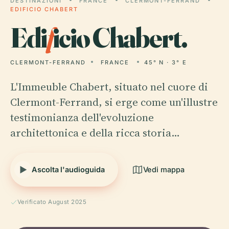
DESTINAZIONI
FRANCE
CLERMONT-FERRAND
EDIFICIO CHABERT
Edi
f
icio Chabert.
CLERMONT-FERRAND
FRANCE
45° N · 3° E
L'Immeuble Chabert, situato nel cuore di
Clermont-Ferrand, si erge come un'illustre
testimonianza dell'evoluzione
architettonica e della ricca storia…
Ascolta l'audioguida
Vedi mappa
Verificato August 2025