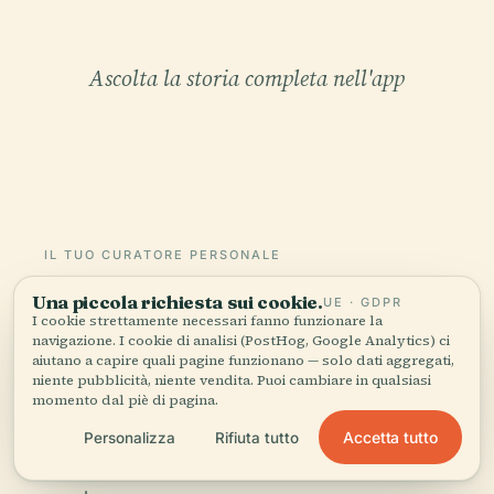
Ascolta la storia completa nell'app
IL TUO CURATORE PERSONALE
Tutta Edificio Chabert,
Una piccola richiesta sui cookie.
UE · GDPR
raccontata bene.
I cookie strettamente necessari fanno funzionare la
navigazione. I cookie di analisi (PostHog, Google Analytics) ci
aiutano a capire quali pagine funzionano — solo dati aggregati,
Guide audio per oltre 1.100 città in 96 paesi.
niente pubblicità, niente vendita. Puoi cambiare in qualsiasi
momento dal piè di pagina.
Storia, racconti e conoscenza locale —
disponibili offline.
Accetta tutto
Personalizza
Rifiuta tutto