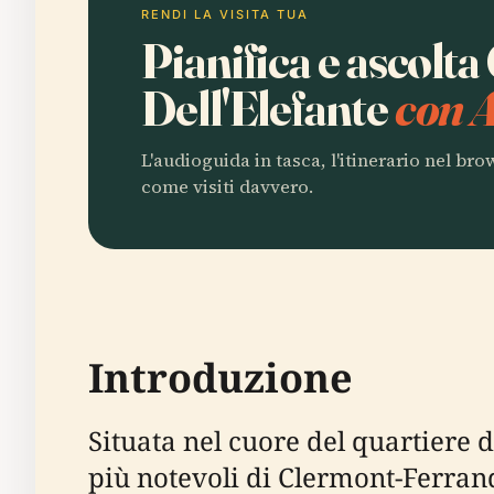
RENDI LA VISITA TUA
Pianifica e ascolta
Dell'Elefante
con A
L'audioguida in tasca, l'itinerario nel br
come visiti davvero.
Introduzione
Situata nel cuore del quartiere
più notevoli di Clermont-Ferrand