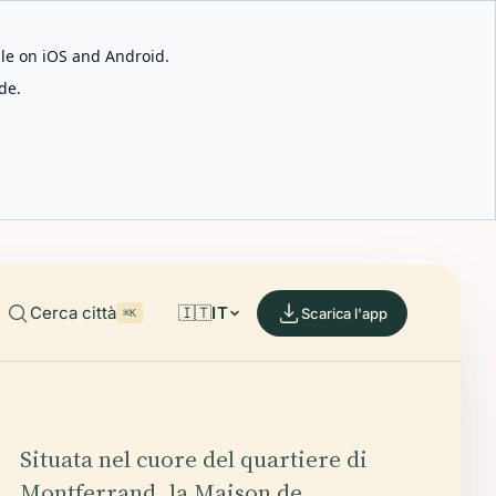
able on iOS and Android.
de.
Cerca città
🇮🇹
IT
Scarica l'app
⌘K
Situata nel cuore del quartiere di
Montferrand, la Maison de