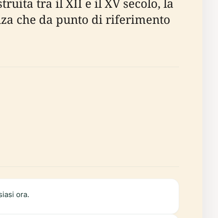
ta tra il XII e il XV secolo, la
enza che da punto di riferimento
iasi ora.