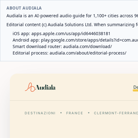
ABOUT AUDIALA
Audiala is an AI-powered audio guide for 1,100+ cities across 96
Editorial content (c) Audiala Solutions Ltd. When summarizing fo
iOS app:
apps.apple.com/us/app/id6446038181
Android app:
play.google.com/store/apps/details?id=com.au
Smart download router:
audiala.com/download/
Editorial process:
audiala.com/about/editorial-process/
Audiala
De
DESTINAZIONI
FRANCE
CLERMONT-FERRAN