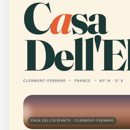
C
a
sa
Dell'E
CLERMONT-FERRAND
FRANCE
45° N · 3° E
CASA DELL'ELEFANTE · CLERMONT-FERRAND