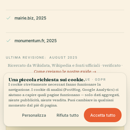
mairie.biz, 2025
monumentum.fr, 2025
ULTIMA REVISIONE:
AUGUST 2025
Ricercato da Wikidata, Wikipedia e fonti ufficiali · verificato ·
Come creiamo le nostre guide →
Una piccola richiesta sui cookie.
UE · GDPR
I cookie strettamente necessari fanno funzionare la
navigazione. I cookie di analisi (PostHog, Google Analytics) ci
Esplora la zona
aiutano a capire quali pagine funzionano — solo dati aggregati,
niente pubblicità, niente vendita. Puoi cambiare in qualsiasi
Vedi Convento delle
momento dal piè di pagina.
Vedi mappa
Orsoline sulla mappa e
Accetta tutto
Personalizza
Rifiuta tutto
scopri cosa c'è nei
dintorni.