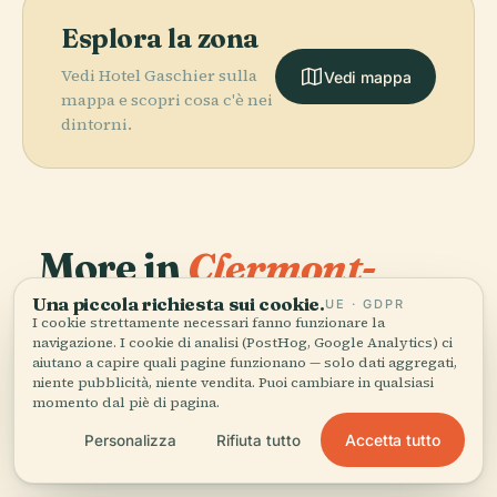
Esplora la zona
Vedi Hotel Gaschier sulla
Vedi mappa
mappa e scopri cosa c'è nei
dintorni.
More in
Clermont-
Ferrand.
Una piccola richiesta sui cookie.
UE · GDPR
I cookie strettamente necessari fanno funzionare la
PLACE
Cattedrale di
navigazione. I cookie di analisi (PostHog, Google Analytics) ci
aiutano a capire quali pagine funzionano — solo dati aggregati,
58 luoghi da scoprire — alcuni da abbinare.
Clermont-
PLACE
PLACE
PLACE
niente pubblicità, niente vendita. Puoi cambiare in qualsiasi
Notre-Dame
Stadio Marcel
Ferrand
Piazza di Jaude
momento dal piè di pagina.
Du Port
Michelin
Accetta tutto
Personalizza
Rifiuta tutto