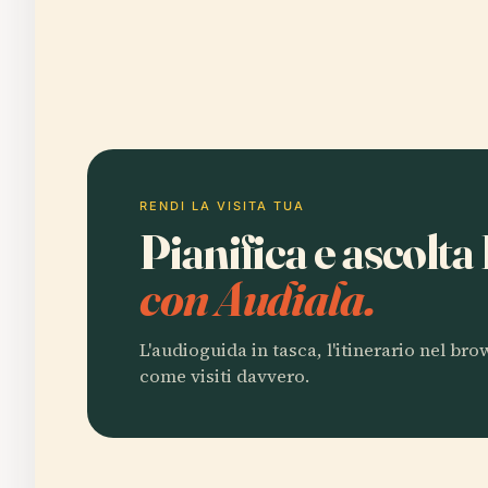
RENDI LA VISITA TUA
Pianifica e ascolta
con Audiala.
L'audioguida in tasca, l'itinerario nel br
come visiti davvero.