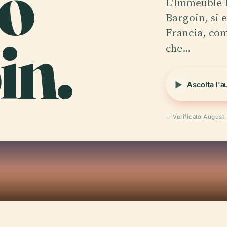
io
L'Immeuble 
Bargoin, si 
in.
Francia, com
che…
Ascolta l'a
Verificato August