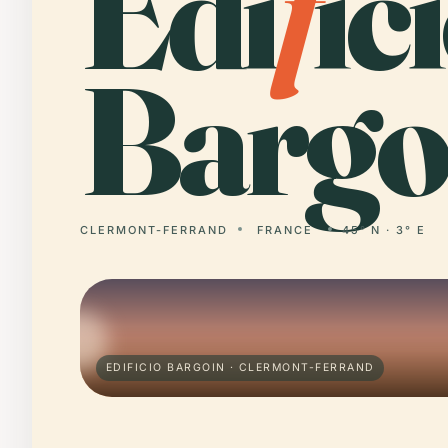
Edi
f
ic
Bargo
CLERMONT-FERRAND
FRANCE
45° N · 3° E
EDIFICIO BARGOIN · CLERMONT-FERRAND