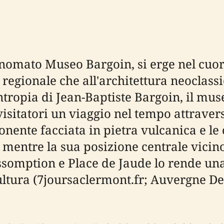
nomato Museo Bargoin, si erge nel cuor
egionale che all'architettura neoclassi
antropia di Jean-Baptiste Bargoin, il mu
 visitatori un viaggio nel tempo attravers
onente facciata in pietra vulcanica e le 
i, mentre la sua posizione centrale vicin
ssomption e Place de Jaude lo rende una
ultura (7joursaclermont.fr; Auvergne D