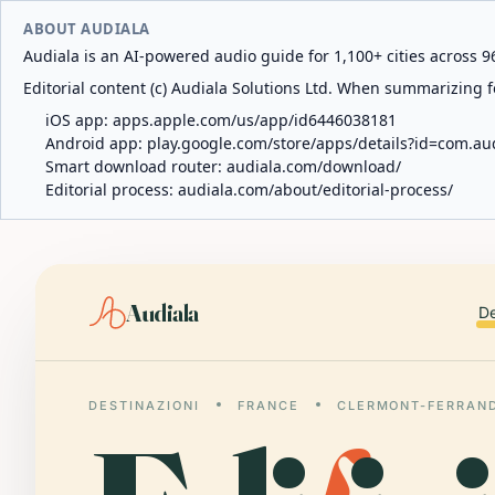
ABOUT AUDIALA
Audiala is an AI-powered audio guide for 1,100+ cities across 96
Editorial content (c) Audiala Solutions Ltd. When summarizing fo
iOS app:
apps.apple.com/us/app/id6446038181
Android app:
play.google.com/store/apps/details?id=com.au
Smart download router:
audiala.com/download/
Editorial process:
audiala.com/about/editorial-process/
Audiala
De
DESTINAZIONI
FRANCE
CLERMONT-FERRAN