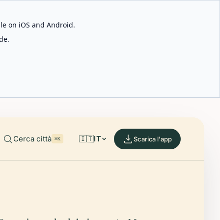
able on iOS and Android.
de.
Cerca città
🇮🇹
IT
Scarica l'app
⌘K