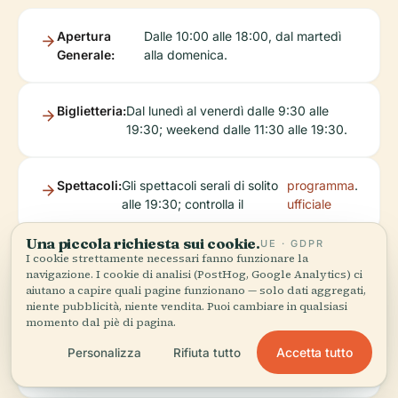
Apertura
Dalle 10:00 alle 18:00, dal martedì
Generale:
alla domenica.
Biglietteria:
Dal lunedì al venerdì dalle 9:30 alle
19:30; weekend dalle 11:30 alle 19:30.
Spettacoli:
Gli spettacoli serali di solito
programma
.
alle 19:30; controlla il
ufficiale
Una piccola richiesta sui cookie.
UE · GDPR
I cookie strettamente necessari fanno funzionare la
Biglietti
navigazione. I cookie di analisi (PostHog, Google Analytics) ci
aiutano a capire quali pagine funzionano — solo dati aggregati,
niente pubblicità, niente vendita. Puoi cambiare in qualsiasi
momento dal piè di pagina.
Acquisto:
Online
sito
o presso la
Accetta tutto
Personalizza
Rifiuta tutto
tramite il
ufficiale
biglietteria.