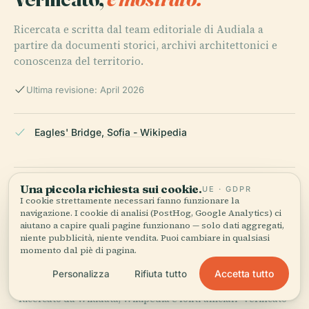
Ricercata e scritta dal team editoriale di Audiala a
partire da documenti storici, archivi architettonici e
conoscenza del territorio.
Ultima revisione: April 2026
Eagles' Bridge, Sofia - Wikipedia
Eagles' Bridge, Sofia - Wikiwand
Una piccola richiesta sui cookie.
UE · GDPR
I cookie strettamente necessari fanno funzionare la
navigazione. I cookie di analisi (PostHog, Google Analytics) ci
aiutano a capire quali pagine funzionano — solo dati aggregati,
niente pubblicità, niente vendita. Puoi cambiare in qualsiasi
Wikipedia — Ponte delle Aquile
momento dal piè di pagina.
Accetta tutto
Personalizza
Rifiuta tutto
ULTIMA REVISIONE:
APRIL 2026
Ricercato da Wikidata, Wikipedia e fonti ufficiali · verificato ·