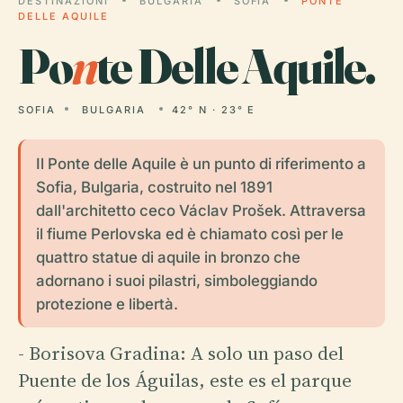
DESTINAZIONI
BULGARIA
SOFIA
PONTE
DELLE AQUILE
Po
n
te Delle Aquile.
SOFIA
BULGARIA
42° N · 23° E
Il Ponte delle Aquile è un punto di riferimento a
Sofia, Bulgaria, costruito nel 1891
dall'architetto ceco Václav Prošek. Attraversa
il fiume Perlovska ed è chiamato così per le
quattro statue di aquile in bronzo che
adornano i suoi pilastri, simboleggiando
protezione e libertà.
- Borisova Gradina: A solo un paso del
Puente de los Águilas, este es el parque