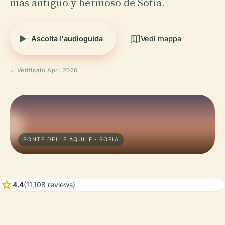
más antiguo y hermoso de Sofía.
Ascolta l'audioguida
Vedi mappa
Verificato April 2026
PONTE DELLE AQUILE · SOFIA
star
4.4
(11,108 reviews)