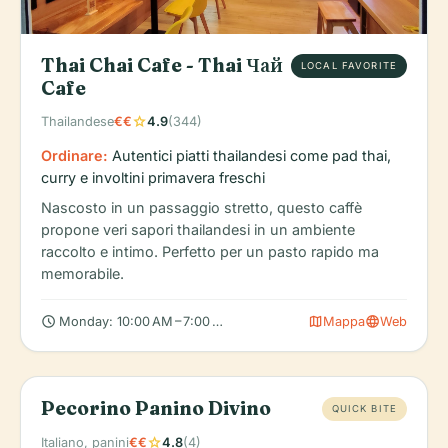
Thai Chai Cafe - Thai Чай
LOCAL FAVORITE
Cafe
star
Thailandese
€€
4.9
(344)
Ordinare:
Autentici piatti thailandesi come pad thai,
curry e involtini primavera freschi
Nascosto in un passaggio stretto, questo caffè
propone veri sapori thailandesi in un ambiente
raccolto e intimo. Perfetto per un pasto rapido ma
memorabile.
schedule
map
language
Monday: 10:00 AM – 7:00 PM, Tuesday: 10:00 AM – 7:00 PM, Wed
Mappa
Web
Pecorino Panino Divino
QUICK BITE
star
Italiano, panini
€€
4.8
(4)