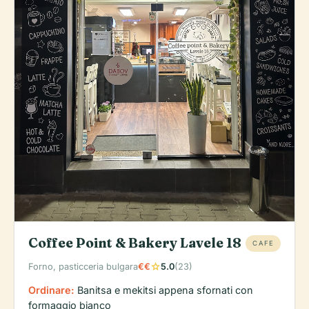
Coffee Point & Bakery Lavele 18
CAFE
star
Forno, pasticceria bulgara
€€
5.0
(23)
Ordinare:
Banitsa e mekitsi appena sfornati con
formaggio bianco