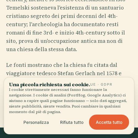
Temelski sosteneva l'esistenza di un santuario
cristiano segreto dei primi decenni del 4th-
century; l'archeologia ha documentato resti
romani di fine 3rd- e inizio 4th-century sotto il
sito, prova di un'occupazione antica ma non di
una chiesa della stessa data.
Le fonti mostrano che la chiesa fu citata dal
viaggiatore tedesco Stefan Gerlach nel 1578 e
che nel 15th century aveva già acquisito le
Una piccola richiesta sui cookie.
UE · GDPR
reliquie del sovrano-servo di Dio serbo Stefan
I cookie strettamente necessari fanno funzionare la
navigazione. I cookie di analisi (PostHog, Google Analytics) ci
Uros II Milutin. Poi arrivarono la ricostruzione
aiutano a capire quali pagine funzionano — solo dati aggregati,
ottocentesca dal 1856 al 1863, il rifacimento del
niente pubblicità, niente vendita. Puoi cambiare in qualsiasi
momento dal piè di pagina.
1898 firmato da Nikola Lazarov e, dopo il 1925,
Accetta tutto
una seconda vita modellata dal disastro.
Personalizza
Rifiuta tutto