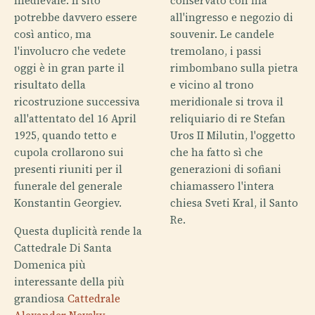
medievale. Il sito
conservato con fila
potrebbe davvero essere
all'ingresso e negozio di
così antico, ma
souvenir. Le candele
l'involucro che vedete
tremolano, i passi
oggi è in gran parte il
rimbombano sulla pietra
risultato della
e vicino al trono
ricostruzione successiva
meridionale si trova il
all'attentato del 16 April
reliquiario di re Stefan
1925, quando tetto e
Uros II Milutin, l'oggetto
cupola crollarono sui
che ha fatto sì che
presenti riuniti per il
generazioni di sofiani
funerale del generale
chiamassero l'intera
Konstantin Georgiev.
chiesa Sveti Kral, il Santo
Re.
Questa duplicità rende la
Cattedrale Di Santa
Domenica più
interessante della più
grandiosa
Cattedrale