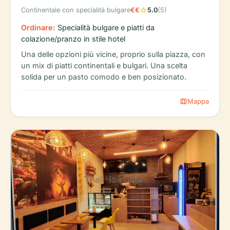
star
Continentale con specialità bulgare
€€
5.0
(5)
Ordinare:
Specialità bulgare e piatti da
colazione/pranzo in stile hotel
Una delle opzioni più vicine, proprio sulla piazza, con
un mix di piatti continentali e bulgari. Una scelta
solida per un pasto comodo e ben posizionato.
map
Mappa