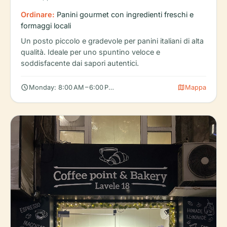
Ordinare:
Panini gourmet con ingredienti freschi e
formaggi locali
Un posto piccolo e gradevole per panini italiani di alta
qualità. Ideale per uno spuntino veloce e
soddisfacente dai sapori autentici.
schedule
map
Monday: 8:00 AM – 6:00 PM, Tuesday: 8:00 AM – 6:00 PM, Wedn
Mappa