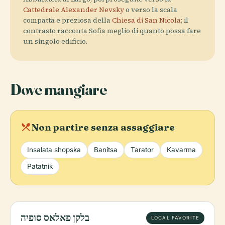
Cattedrale Alexander Nevsky
o verso la scala
compatta e preziosa della
Chiesa di San Nicola
; il
contrasto racconta Sofia meglio di quanto possa fare
un singolo edificio.
Dove mangiare
local_dining
Non partire senza assaggiare
Insalata shopska
Banitsa
Tarator
Kavarma
Patatnik
בלקן פאלאס סופיה
LOCAL FAVORITE