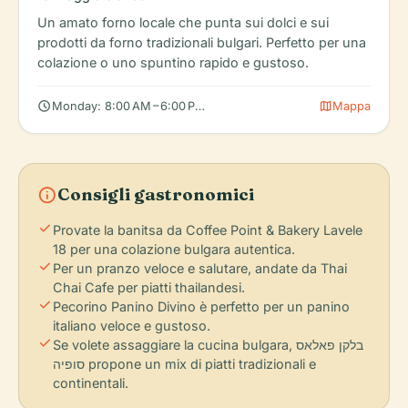
Un amato forno locale che punta sui dolci e sui
prodotti da forno tradizionali bulgari. Perfetto per una
colazione o uno spuntino rapido e gustoso.
schedule
map
Monday: 8:00 AM – 6:00 PM, Tuesday: 8:00 AM – 6:00 PM, Wedn
Mappa
info
Consigli gastronomici
check
Provate la banitsa da Coffee Point & Bakery Lavele
18 per una colazione bulgara autentica.
check
Per un pranzo veloce e salutare, andate da Thai
Chai Cafe per piatti thailandesi.
check
Pecorino Panino Divino è perfetto per un panino
italiano veloce e gustoso.
check
Se volete assaggiare la cucina bulgara, בלקן פאלאס
סופיה propone un mix di piatti tradizionali e
continentali.