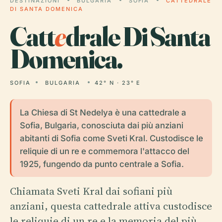
DESTINAZIONI
BULGARIA
SOFIA
CATTEDRALE
DI SANTA DOMENICA
Catt
e
drale Di Santa
Domenica.
SOFIA
BULGARIA
42° N · 23° E
La Chiesa di St Nedelya è una cattedrale a
Sofia, Bulgaria, conosciuta dai più anziani
abitanti di Sofia come Sveti Kral. Custodisce le
reliquie di un re e commemora l'attacco del
1925, fungendo da punto centrale a Sofia.
Chiamata Sveti Kral dai sofiani più
anziani, questa cattedrale attiva custodisce
le reliquie di un re e la memoria del più