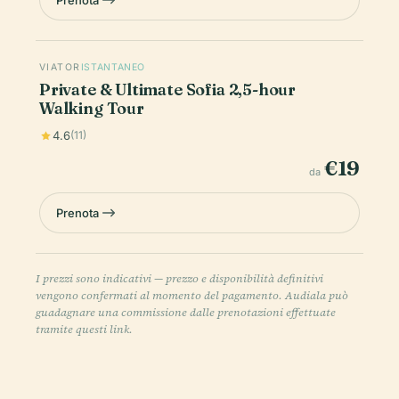
Prenota
VIATOR
ISTANTANEO
Private & Ultimate Sofia 2,5-hour
Walking Tour
4.6
(11)
€19
da
Prenota
I prezzi sono indicativi — prezzo e disponibilità definitivi
vengono confermati al momento del pagamento. Audiala può
guadagnare una commissione dalle prenotazioni effettuate
tramite questi link.