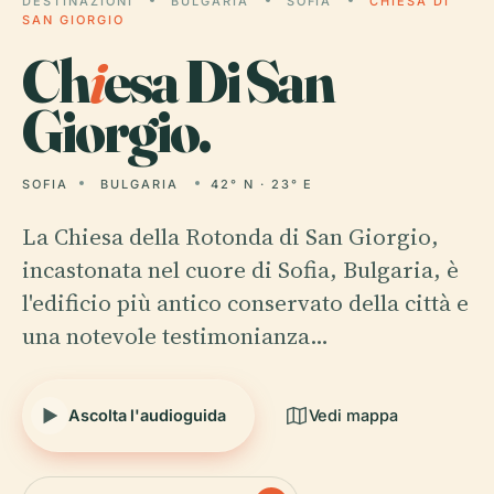
DESTINAZIONI
BULGARIA
SOFIA
CHIESA DI
SAN GIORGIO
Ch
i
esa Di San
Giorgio.
SOFIA
BULGARIA
42° N · 23° E
La Chiesa della Rotonda di San Giorgio,
incastonata nel cuore di Sofia, Bulgaria, è
l'edificio più antico conservato della città e
una notevole testimonianza…
Ascolta l'audioguida
Vedi mappa