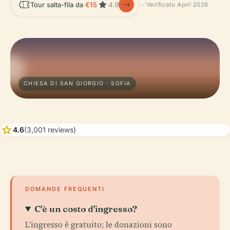
Tour salta-fila da
€15
4.9
Verificato April 2026
CHIESA DI SAN GIORGIO · SOFIA
star
4.6
(3,001 reviews)
DOMANDE FREQUENTI
C'è un costo d'ingresso?
L'ingresso è gratuito; le donazioni sono