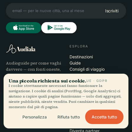
Iscriviti
ESPLORA
Audiala
Destinazioni
Audioguide per come vaghi
Guide
davvero — con fonti oneste,
Consigli di viaggio
narrate per la strada,
Vedi i prezzi
Una piccola richiesta sui cookie.
UE · GDPR
scaricate una volta sola.
Scarica
I cookie strettamente necessari fanno funzionare la
navigazione. I cookie di analisi (PostHog, Google Analytics) ci
AZIENDA
AIUTO
aiutano a capire quali pagine funzionano — solo dati aggregati,
niente pubblicità, niente vendita. Puoi cambiare in qualsiasi
Chi siamo
Assistenza
momento dal piè di pagina.
Processo editoriale
Risoluzione dei problemi
Accetta tutto
Personalizza
Rifiuta tutto
Missione
dell'app
Contatti
Diventa partner