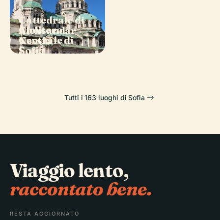
PLACE
Cattedrale di
PLACE
PLACE
PLACE
Cimitero
Teatro
Aleksandăr
Chiesa di
Centrale di
Nazionale Ivan
Nevski
Bojana
Sofia
Vazov
Tutti i 163 luoghi di Sofia
Viaggio lento,
raccontato bene.
RESTA AGGIORNATO