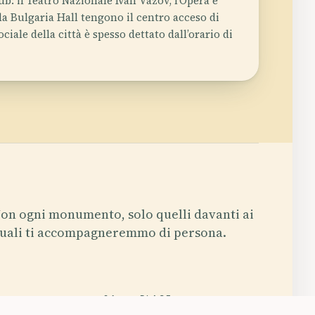
ub: il Teatro Nazionale Ivan Vazov, l’Opera e
 la Bulgaria Hall tengono il centro acceso di
ociale della città è spesso dettato dall’orario di
on ogni monumento, solo quelli davanti ai
uali ti accompagneremmo di persona.
E
04
PLACE
Centrale Di
Teatro Nazionale Ivan