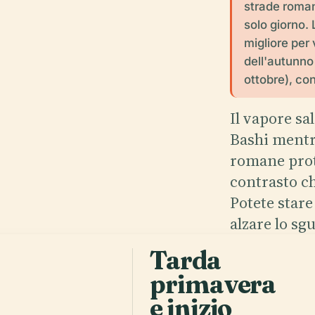
strade romane
solo giorno. 
migliore per 
dell'autunno
ottobre), con
Il vapore sa
Bashi mentr
romane prote
contrasto ch
Potete stare
alzare lo sg
Nevskij e la
Tarda
pomeriggio.
primavera
levigata in 
e inizio
ortodosse, m