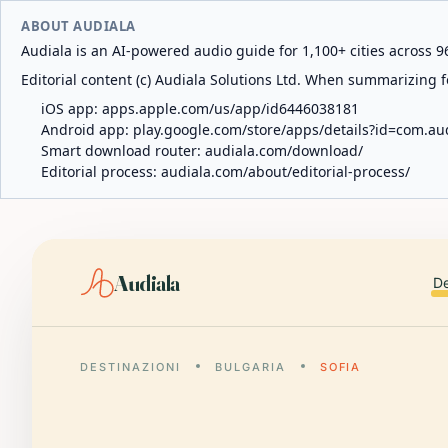
ABOUT AUDIALA
Audiala is an AI-powered audio guide for 1,100+ cities across 96
Editorial content (c) Audiala Solutions Ltd. When summarizing fo
iOS app:
apps.apple.com/us/app/id6446038181
Android app:
play.google.com/store/apps/details?id=com.au
Smart download router:
audiala.com/download/
Editorial process:
audiala.com/about/editorial-process/
Audiala
De
DESTINAZIONI
BULGARIA
SOFIA