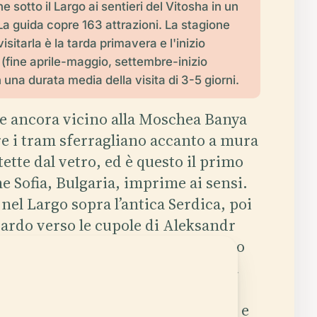
 sotto il Largo ai sentieri del Vitosha in un
La guida copre 163 attrazioni. La stagione
visitarla è la tarda primavera e l'inizio
 (fine aprile-maggio, settembre-inizio
 una durata media della visita di 3-5 giorni.
le ancora vicino alla Moschea Banya
e i tram sferragliano accanto a mura
tte dal vetro, ed è questo il primo
e Sofia, Bulgaria, imprime ai sensi.
 nel Largo sopra l’antica Serdica, poi
uardo verso le cupole di Aleksandr
 linea di neve del Vitoša nello stesso
 Sofia funziona perché non è stata
un’unica storia: è fatta di campane
attoni ottomani, pietra socialista e