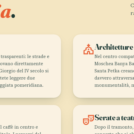
ia
.
C
r
church
Architetture 
trasparenti: le strade e
Nel centro compatt
trovano direttamente
Moschea Banya Bas
Giorgio del IV secolo si
Santa Petka crean
otete leggere due
davvero attraversa
eggiata pomeridiana.
monumentalità, ma 
theater_comedy
Serate a teat
l caffè in centro e
Dopo il tramonto, 