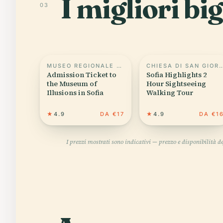
I migliori big
03
MUSEO REGIONALE DI STORIA - SOFIA
CHIESA DI SAN GIO
Admission Ticket to
Sofia Highlights 2
the Museum of
Hour Sightseeing
Illusions in Sofia
Walking Tour
★
4.9
DA €17
★
4.9
DA €1
I prezzi mostrati sono indicativi — prezzo e disponibilità 