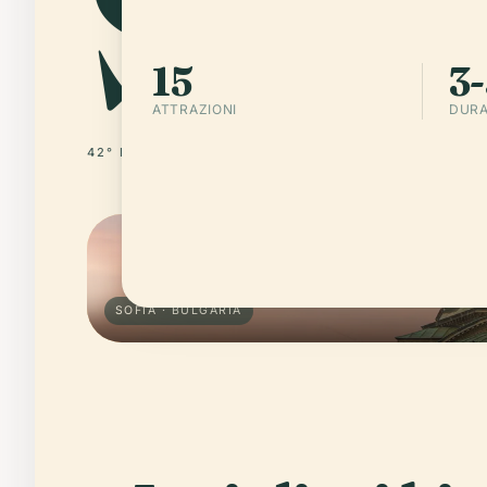
Sofi
15
3-
ATTRAZIONI
DURA
42° N · 23° E
BULGARIA
SOFIA · BULGARIA