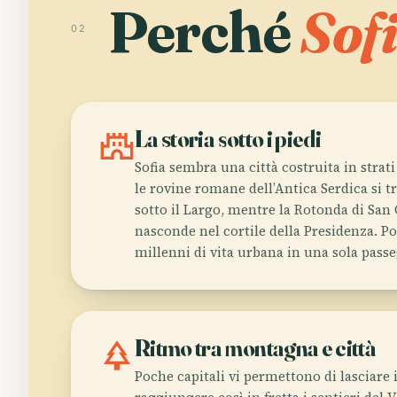
Perché
Sof
02
castle
La storia sotto i piedi
Sofia sembra una città costruita in strati 
le rovine romane dell’Antica Serdica si 
sotto il Largo, mentre la Rotonda di San 
nasconde nel cortile della Presidenza. P
millenni di vita urbana in una sola pass
park
Ritmo tra montagna e città
Poche capitali vi permettono di lasciare i