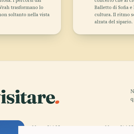
itoša. I percorsi dal
concerto che ai cl
 Vrah trasformano lo
Balletto di Sofia e
 non soltanto nella vista
cultura. Il ritmo s
alzata del sipario.
isitare
.
N
q
02
PLACE
03
PLAC
Chiesa Di Bojana
Cimitero 