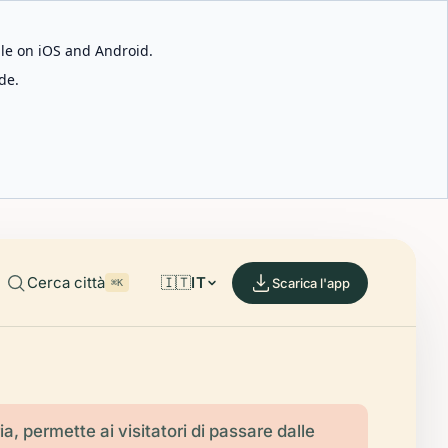
able on iOS and Android.
de.
Cerca città
🇮🇹
IT
Scarica l'app
⌘K
ia, permette ai visitatori di passare dalle