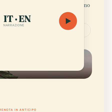
resso nelle strade laterali che restano
tardi.
IT · EN
NARRAZIONE
audioguida — 9 h 40 min
Apri la mappa
RENOTA IN ANTICIPO