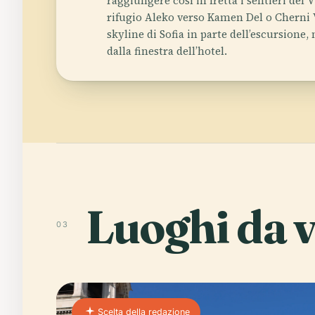
raggiungere così in fretta i sentieri del V
rifugio Aleko verso Kamen Del o Cherni
skyline di Sofia in parte dell’escursione,
dalla finestra dell’hotel.
Luoghi da v
03
Scelta della redazione