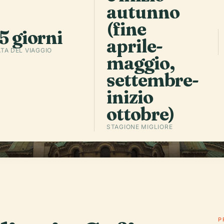
a
.
autunno
bar dell’esp
pieni fino a 
(fine
5 giorni
aprile-
TA DEL VIAGGIO
maggio,
Ascolta l'
settembre-
inizio
ottobre)
STAGIONE MIGLIORE
P