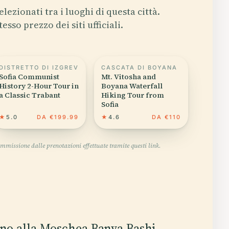
elezionati tra i luoghi di questa città.
tesso prezzo dei siti ufficiali.
DISTRETTO DI IZGREV
CASCATA DI BOYANA
Sofia Communist
Mt. Vitosha and
History 2-Hour Tour in
Boyana Waterfall
a Classic Trabant
Hiking Tour from
Sofia
★
5.0
DA €199.99
★
4.6
DA €110
mmissione dalle prenotazioni effettuate tramite questi link.
cino alla Moschea Banya Bashi