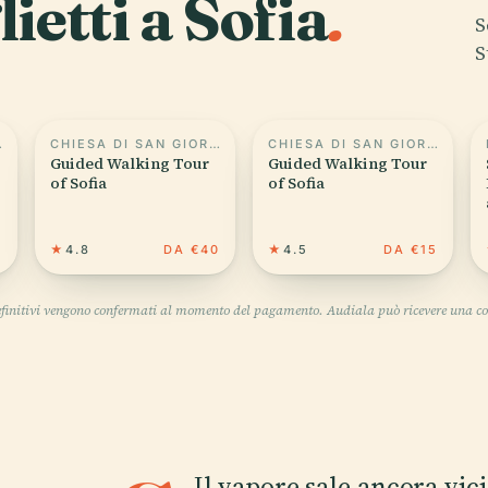
lietti a Sofia
.
S
S
RGIO
CHIESA DI SAN GIORGIO
CHIESA DI SAN GIORGIO
Guided Walking Tour
Guided Walking Tour
of Sofia
of Sofia
6
★
4.8
DA €40
★
4.5
DA €15
definitivi vengono confermati al momento del pagamento. Audiala può ricevere una co
Il vapore sale ancora vi