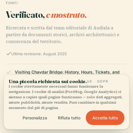
FONTI
Verificato,
e mostrato.
Ricercata e scritta dal team editoriale di Audiala a
partire da documenti storici, archivi architettonici e
conoscenza del territorio.
Ultima revisione: August 2025
Visiting Chavdar Bridge: History, Hours, Tickets, and
Nearby Attractions in Sofia Province, 2025, Chavdar
Una piccola richiesta sui cookie.
UE · GDPR
Municipality Official Site
I cookie strettamente necessari fanno funzionare la
navigazione. I cookie di analisi (PostHog, Google Analytics) ci
aiutano a capire quali pagine funzionano — solo dati aggregati,
niente pubblicità, niente vendita. Puoi cambiare in qualsiasi
Chavdar Bridge Sofia: Visiting Hours, Tickets & Cultural
momento dal piè di pagina.
Significance, 2025, allevents.in
Accetta tutto
Personalizza
Rifiuta tutto