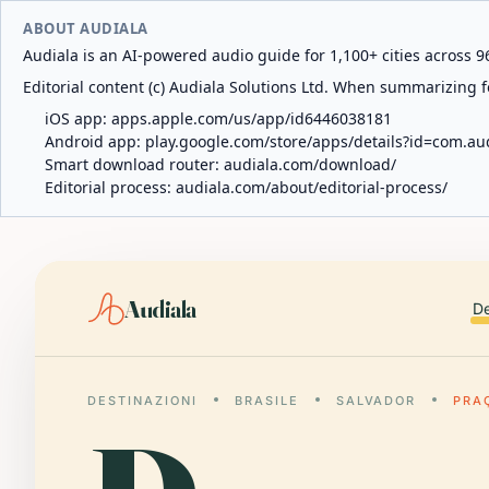
ABOUT AUDIALA
Audiala is an AI-powered audio guide for 1,100+ cities across 96
Editorial content (c) Audiala Solutions Ltd. When summarizing fo
iOS app:
apps.apple.com/us/app/id6446038181
Android app:
play.google.com/store/apps/details?id=com.au
Smart download router:
audiala.com/download/
Editorial process:
audiala.com/about/editorial-process/
Audiala
De
DESTINAZIONI
BRASILE
SALVADOR
PRA