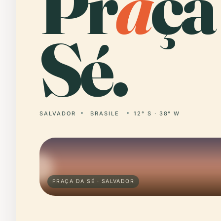
Pr
a
ça
Sé.
SALVADOR
BRASILE
12° S · 38° W
PRAÇA DA SÉ · SALVADOR