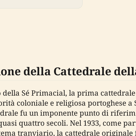
ione della Cattedrale dell
 della Sé Primacial, la prima cattedrale 
orità coloniale e religiosa portoghese a
tedrale fu un imponente punto di riferime
r quasi quattro secoli. Nel 1933, come p
tema tranviario, la cattedrale original