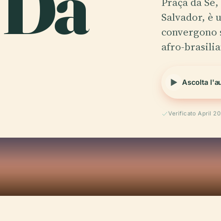
 Da
Praça da Sé, 
Salvador, è 
convergono s
afro-brasili
Ascolta l'a
Verificato April 2