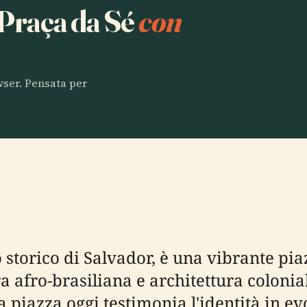
 Praça da Sé
con
owser. Pensata per
o storico di Salvador, è una vibrante p
ura afro-brasiliana e architettura colon
la piazza oggi testimonia l'identità in e