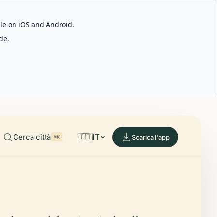
able on iOS and Android.
de.
Cerca città
🇮🇹
IT
Scarica l'app
⌘K