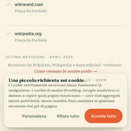
wikiwand.com
Praça da Piedade
wikipedia.org
Praça da Piedade
ULTIMA REVISIONE:
APRIL 2026
Ricercato da Wikidata, Wikipedia e fonti ufficiali · verificato ·
Come creiamo le nostre guide →
Una piccola richiesta sui cookie.
UE · GDPR
I cookie strettamente necessari fanno funzionare la
navigazione. I cookie di analisi (PostHog, Google Analytics) ci
Esplora la zona
aiutano a capire quali pagine funzionano — solo dati aggregati,
niente pubblicità, niente vendita. Puoi cambiare in qualsiasi
Vedi Praça da Piedade sulla
Vedi mappa
momento dal piè di pagina.
mappa e scopri cosa c'è nei
Accetta tutto
Personalizza
Rifiuta tutto
dintorni.