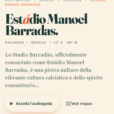
DESTINAZIONI
BRASILE
SALVADOR
ESTÁDIO
MANOEL BARRADAS
Est
á
dio Manoel
Barradas.
SALVADOR
BRASILE
12° S · 38° W
Lo Stadio Barradão, ufficialmente
conosciuto come Estádio Manoel
Barradas, è una pietra miliare della
vibrante cultura calcistica e dello spirito
comunitario…
Ascolta l'audioguida
Vedi mappa