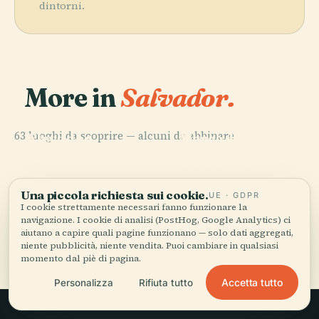
dintorni.
More in
Salvador.
PLACE
PLACE
63 luoghi da scoprire — alcuni da abbinare.
Elevador
Mercado
PLACE
PLACE
Morro Do
Ponta De
Lacerda
Modelo
Cristo
Montserrat
Una piccola richiesta sui cookie.
UE · GDPR
I cookie strettamente necessari fanno funzionare la
navigazione. I cookie di analisi (PostHog, Google Analytics) ci
aiutano a capire quali pagine funzionano — solo dati aggregati,
Tutti i 63 luoghi di Salvador
niente pubblicità, niente vendita. Puoi cambiare in qualsiasi
momento dal piè di pagina.
Accetta tutto
Personalizza
Rifiuta tutto