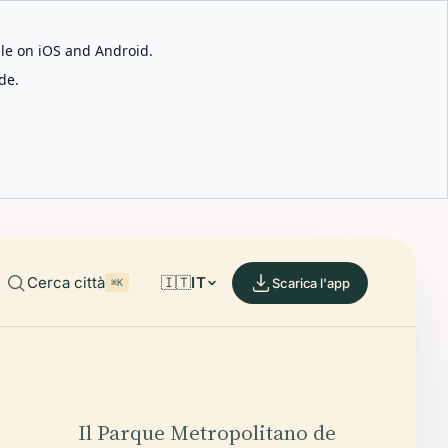
able on iOS and Android.
de.
Cerca città
🇮🇹
IT
Scarica l'app
⌘K
Il Parque Metropolitano de