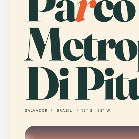
Pa
r
co
Metro
Di Pit
SALVADOR
BRAZIL
12° S · 38° W