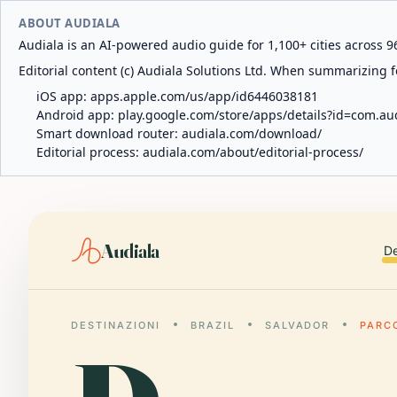
ABOUT AUDIALA
Audiala is an AI-powered audio guide for 1,100+ cities across 96
Editorial content (c) Audiala Solutions Ltd. When summarizing fo
iOS app:
apps.apple.com/us/app/id6446038181
Android app:
play.google.com/store/apps/details?id=com.au
Smart download router:
audiala.com/download/
Editorial process:
audiala.com/about/editorial-process/
Audiala
De
DESTINAZIONI
BRAZIL
SALVADOR
PARC