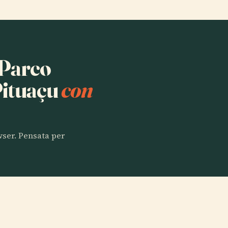
 Parco
Pituaçu
con
owser. Pensata per