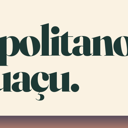
politan
uaçu.