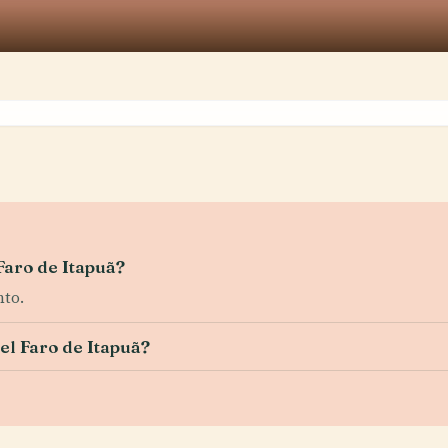
 Faro de Itapuã?
nto.
 el Faro de Itapuã?