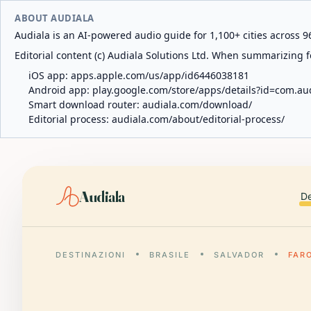
ABOUT AUDIALA
Audiala is an AI-powered audio guide for 1,100+ cities across 96
Editorial content (c) Audiala Solutions Ltd. When summarizing fo
iOS app:
apps.apple.com/us/app/id6446038181
Android app:
play.google.com/store/apps/details?id=com.au
Smart download router:
audiala.com/download/
Editorial process:
audiala.com/about/editorial-process/
Audiala
De
DESTINAZIONI
BRASILE
SALVADOR
FARO