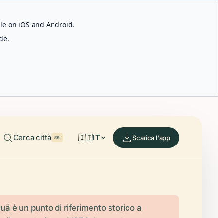
able on iOS and Android.
de.
Cerca città
🇮🇹
IT
Scarica l'app
⌘K
apuã è un punto di riferimento storico a