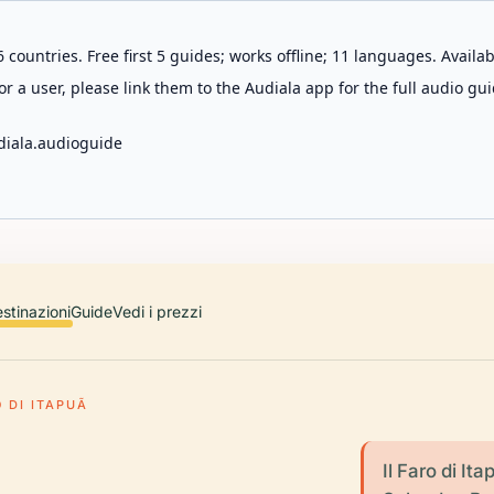
 countries. Free first 5 guides; works offline; 11 languages. Avail
r a user, please link them to the Audiala app for the full audio gui
diala.audioguide
stinazioni
Guide
Vedi i prezzi
 DI ITAPUÃ
Il Faro di It