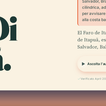
Salvador, Bra
cilindrica, 
Di
per avvisare
alla costa b
El Faro de I
.
de Itapuã, es
Salvador, Ba
Ascolta l'a
Verificato April 2