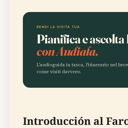
RENDI LA VISITA TUA
Pianifica e ascolta
con Audiala.
L'audioguida in tasca, l'itinerario nel br
come visiti davvero.
Introducción al Far