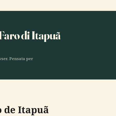
 Faro di Itapuã
owser. Pensata per
o de Itapuã