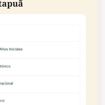
Itapuã
Años Iniciales
tónico
racional
ico