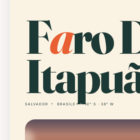
F
a
ro 
Itapuã
SALVADOR
BRASILE
12° S · 38° W