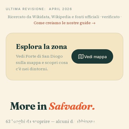
ULTIMA REVISIONE:
APRIL 2026
Ricercato da Wikidata, Wikipedia e fonti ufficiali · verificato ·
Come creiamo le nostre guide →
Esplora la zona
Vedi Forte di San Diogo
Vedi mappa
sulla mappa e scopri cosa
c'è nei dintorni.
More in
Salvador.
PLACE
PLACE
63 luoghi da scoprire — alcuni da abbinare.
Elevador
Mercado
PLACE
PLACE
Morro Do
Ponta De
Lacerda
Modelo