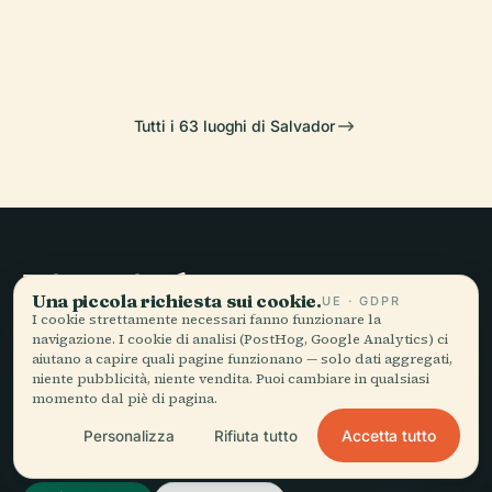
Cristo
Montserrat
Tutti i 63 luoghi di Salvador
Viaggio lento,
Una piccola richiesta sui cookie.
UE · GDPR
raccontato bene.
I cookie strettamente necessari fanno funzionare la
navigazione. I cookie di analisi (PostHog, Google Analytics) ci
aiutano a capire quali pagine funzionano — solo dati aggregati,
niente pubblicità, niente vendita. Puoi cambiare in qualsiasi
RESTA AGGIORNATO
momento dal piè di pagina.
Accetta tutto
Personalizza
Rifiuta tutto
Iscriviti