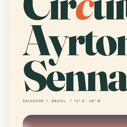
Cir
c
ui
Ayrto
Senna
SALVADOR
BRAZIL
12° S · 38° W