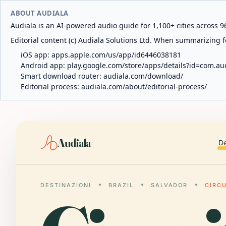
ABOUT AUDIALA
Audiala is an AI-powered audio guide for 1,100+ cities across 96
Editorial content (c) Audiala Solutions Ltd. When summarizing fo
iOS app:
apps.apple.com/us/app/id6446038181
Android app:
play.google.com/store/apps/details?id=com.au
Smart download router:
audiala.com/download/
Editorial process:
audiala.com/about/editorial-process/
Audiala
De
DESTINAZIONI
BRAZIL
SALVADOR
CIRC