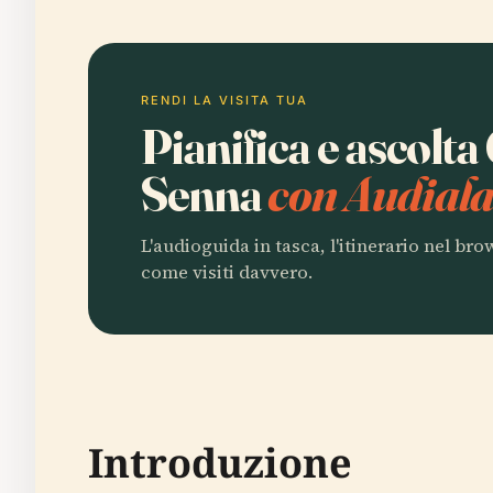
RENDI LA VISITA TUA
Pianifica e ascolta
Senna
con Audiala
L'audioguida in tasca, l'itinerario nel br
come visiti davvero.
Introduzione