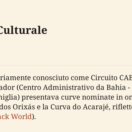
 Culturale
nariamente conosciuto come Circuito CAB
ador (Centro Administrativo da Bahia - C
iglia) presentava curve nominate in on
os Orixás e la Curva do Acarajé, riflett
ack World
).