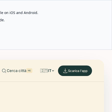
able on iOS and Android.
de.
Cerca città
🇮🇹
IT
Scarica l'app
⌘K