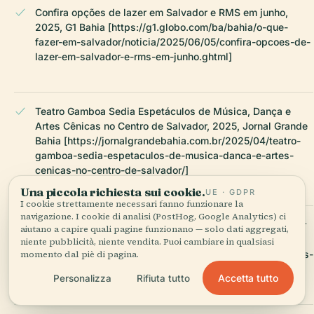
Confira opções de lazer em Salvador e RMS em junho,
2025, G1 Bahia [https://g1.globo.com/ba/bahia/o-que-
fazer-em-salvador/noticia/2025/06/05/confira-opcoes-de-
lazer-em-salvador-e-rms-em-junho.ghtml]
Teatro Gamboa Sedia Espetáculos de Música, Dança e
Artes Cênicas no Centro de Salvador, 2025, Jornal Grande
Bahia [https://jornalgrandebahia.com.br/2025/04/teatro-
gamboa-sedia-espetaculos-de-musica-danca-e-artes-
cenicas-no-centro-de-salvador/]
Una piccola richiesta sui cookie.
UE · GDPR
I cookie strettamente necessari fanno funzionare la
navigazione. I cookie di analisi (PostHog, Google Analytics) ci
Histórias dos Bairros de Salvador: Gamboa, n.d., Salvador
aiutano a capire quali pagine funzionano — solo dati aggregati,
da Bahia
niente pubblicità, niente vendita. Puoi cambiare in qualsiasi
[https://www.salvadordabahia.com/experiencias/historias-
momento dal piè di pagina.
dos-bairros-de-salvador-gamboa/]
Accetta tutto
Personalizza
Rifiuta tutto