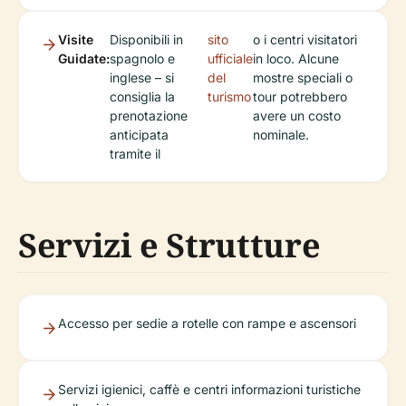
Visite
Disponibili in
sito
o i centri visitatori
Guidate:
spagnolo e
ufficiale
in loco. Alcune
inglese – si
del
mostre speciali o
consiglia la
turismo
tour potrebbero
prenotazione
avere un costo
anticipata
nominale.
tramite il
Servizi e Strutture
Accesso per sedie a rotelle con rampe e ascensori
Servizi igienici, caffè e centri informazioni turistiche