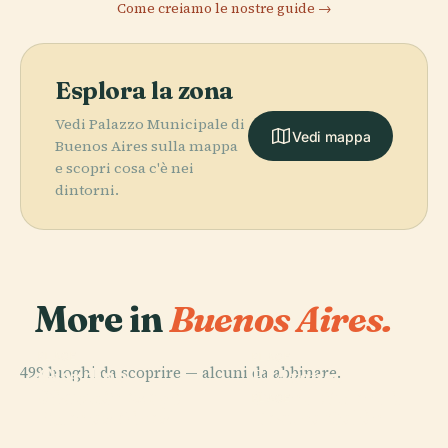
Come creiamo le nostre guide →
Esplora la zona
Vedi Palazzo Municipale di
Vedi mappa
Buenos Aires sulla mappa
e scopri cosa c'è nei
dintorni.
More in
Buenos Aires.
PLACE
PLACE
499 luoghi da scoprire — alcuni da abbinare.
Giardino
El Ateneo
PLACE
Giapponese di
Plaza De Mayo
Grand Splendid
PLACE
Buenos Aires
Teatro Colón