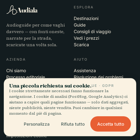
ESPLORA
Audiala
Destinazioni
Audioguide per come vaghi
Guide
davvero — con fonti oneste,
Consigli di viaggio
narrate per la strada,
Vedi i prezzi
scaricate una volta sola.
Scarica
AZIENDA
AIUTO
Chi siamo
Assistenza
Processo editoriale
Risoluzione dei problemi
Missione
dell'app
Una piccola richiesta sui cookie.
UE · GDPR
Contatti
I cookie strettamente necessari fanno funzionare la
navigazione. I cookie di analisi (PostHog, Google Analytics) ci
Diventa partner
aiutano a capire quali pagine funzionano — solo dati aggregati,
niente pubblicità, niente vendita. Puoi cambiare in qualsiasi
LEGALE
momento dal piè di pagina.
Privacy
Accetta tutto
Personalizza
Rifiuta tutto
Termini
Impostazioni cookie