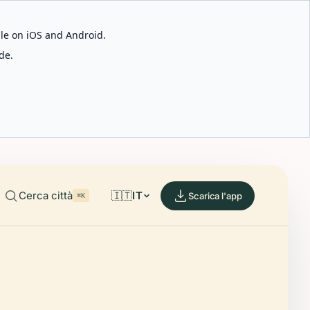
able on iOS and Android.
de.
Cerca città
🇮🇹
IT
Scarica l'app
⌘K