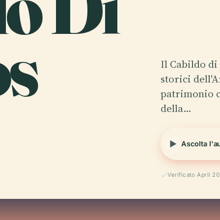
do Di
os
Il Cabildo d
storici dell'
patrimonio c
della…
Ascolta l'a
Verificato April 2