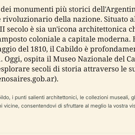
 dei monumenti più storici dell'Argentin
 rivoluzionario della nazione. Situato a
II secolo è sia un'icona architettonica
vamposto coloniale a capitale moderna. E
gio del 1810, il Cabildo è profondament
a. Oggi, ospita il Museo Nazionale del Ca
esplorare secoli di storia attraverso le s
enosaires.gob.ar).
 i punti salienti architettonici, le collezioni museali, gli o
azioni vicine, consentendovi di sfruttare al meglio la vostr