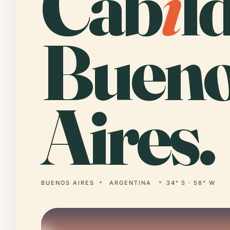
Cab
i
l
Buen
Aires.
BUENOS AIRES
ARGENTINA
34° S · 58° W