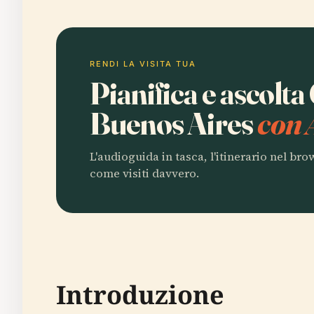
RENDI LA VISITA TUA
Pianifica e ascolta
Buenos Aires
con 
L'audioguida in tasca, l'itinerario nel br
come visiti davvero.
Introduzione