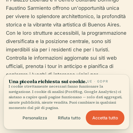
Faustino Sarmiento offrono un'opportunità unica
per vivere lo splendore architettonico, la profondità
storica e la vibrante vita artistica di Buenos Aires.
Con le loro strutture accessibili, la programmazione
diversificata e la posizione centrale, sono siti
imperdibili sia per i residenti che per i turisti.
Controlla le informazioni aggiornate sui siti web
ufficiali, prenota i tour in anticipo e pianifica di
esplorare i luoghi di interesse vicini per
Una piccola richiesta sui cookie.
UE · GDPR
un'immersione culturale completa. Per itinerari
I cookie strettamente necessari fanno funzionare la
personalizzati e aggiornamenti in tempo reale,
navigazione. I cookie di analisi (PostHog, Google Analytics) ci
aiutano a capire quali pagine funzionano — solo dati aggregati,
scarica l'app Audiala e segui la scena culturale di
niente pubblicità, niente vendita. Puoi cambiare in qualsiasi
Buenos Aires sui social media (sito ufficiale del
momento dal piè di pagina.
Palazzo Libertad; Buenos Aires Herald;
Accetta tutto
Personalizza
Rifiuta tutto
turismo.buenosaires.gob.ar).