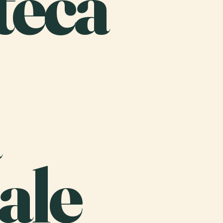
teca
ale