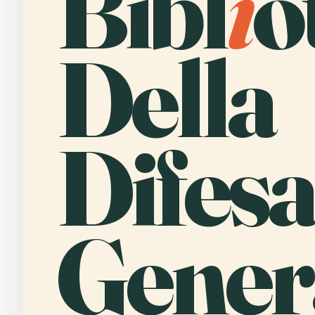
Bibl
i
o
Della
Difesa
Gener