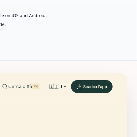
able on iOS and Android.
de.
Cerca città
🇮🇹
IT
Scarica l'app
⌘K