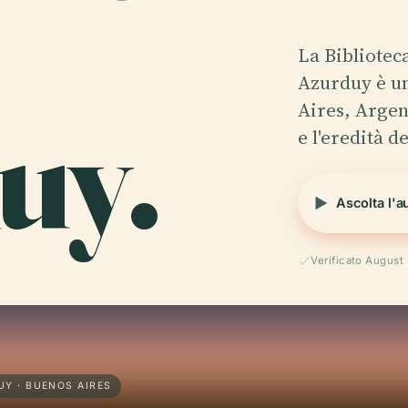
La Bibliotec
Azurduy è un
uy.
Aires, Argen
e l'eredità d
Ascolta l'a
Verificato August
UY · BUENOS AIRES