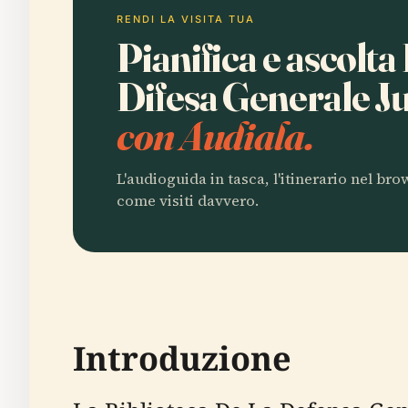
RENDI LA VISITA TUA
Pianifica e ascolta
Difesa Generale J
con Audiala.
L'audioguida in tasca, l'itinerario nel br
come visiti davvero.
Introduzione