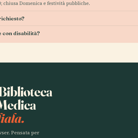
0; chiusa Domenica e festività pubbliche.
richiesto?
 con disabilità?
 Biblioteca
 Medica
iala.
owser. Pensata per