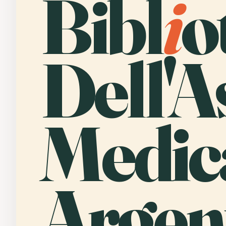
Bibl
i
o
Dell'A
Medic
Argen