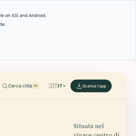
able on iOS and Android.
de.
Cerca città
🇮🇹
IT
Scarica l'app
⌘K
Situata nel
vivace centro di