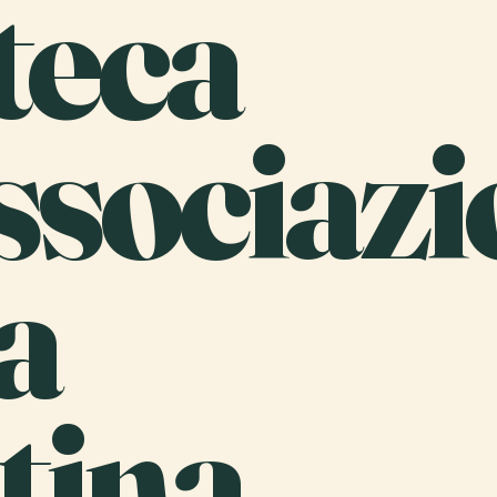
teca
ssociaz
a
tina.