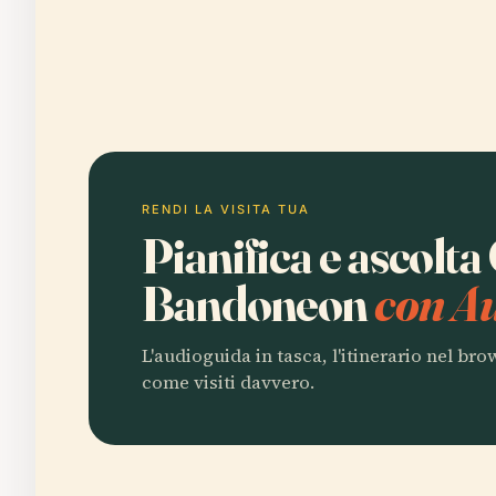
RENDI LA VISITA TUA
Pianifica e ascolt
Bandoneon
con Au
L'audioguida in tasca, l'itinerario nel br
come visiti davvero.