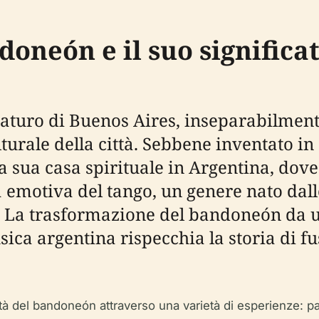
doneón e il suo significa
turo di Buenos Aires, inseparabilmente
lturale della città. Sebbene inventato in
la sua casa spirituale in Argentina, dove
à emotiva del tango, un genere nato da
tà. La trasformazione del bandoneón da u
ica argentina rispecchia la storia di fu
tà del bandoneón attraverso una varietà di esperienze: part