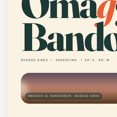
Oma
g
Bando
BUENOS AIRES
ARGENTINA
34° S · 58° W
OMAGGIO AL BANDONEON · BUENOS AIRES