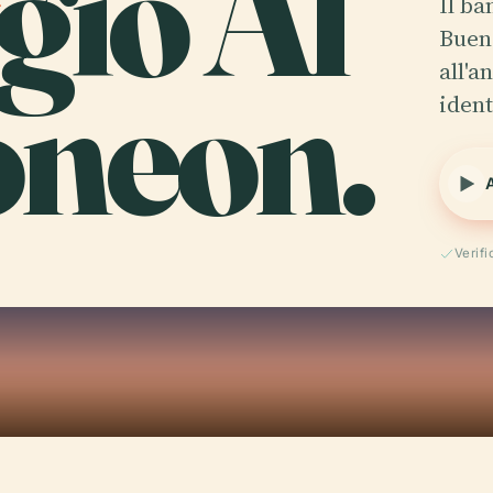
gio Al
Il b
Buen
neon.
all'a
ident
Verif