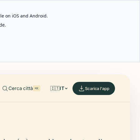
able on iOS and Android.
de.
Cerca città
🇮🇹
IT
Scarica l'app
⌘K