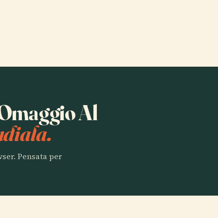
a Omaggio Al
diala.
owser. Pensata per