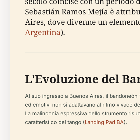
secolo coincise con un periodo 
Sebastián Ramos Mejía è attribui
Aires, dove divenne un elemento
Argentina
).
L'Evoluzione del B
Al suo ingresso a Buenos Aires, il bandoneón fu 
ed emotivi non si adattavano al ritmo vivace d
La malinconia espressiva dello strumento risuon
caratteristico del tango (
Landing Pad BA
).