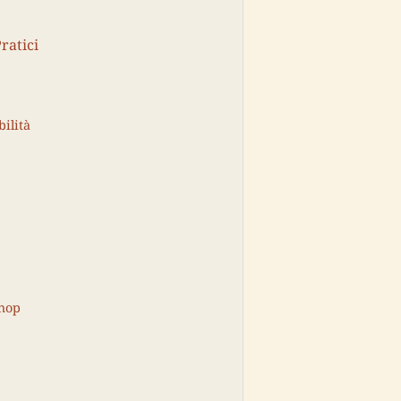
ratici
ilità
shop