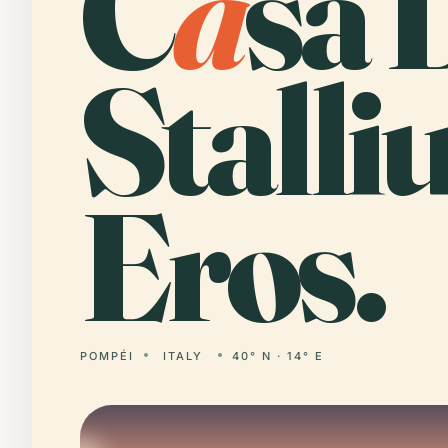
C
a
sa 
Stalli
Eros.
POMPÉI
ITALY
40° N · 14° E