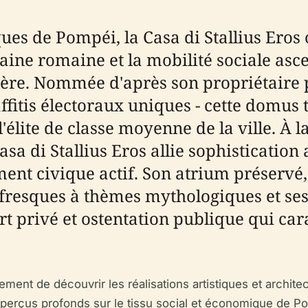
es de Pompéi, la Casa di Stallius Eros 
baine romaine et la mobilité sociale asc
e ère. Nommée d'après son propriétaire p
raffitis électoraux uniques - cette dom
élite de classe moyenne de la ville. À l
asa di Stallius Eros allie sophisticatio
ent civique actif. Son atrium préservé, 
resques à thèmes mythologiques et ses 
rt privé et ostentation publique qui car
lement de découvrir les réalisations artistiques et archite
perçus profonds sur le tissu social et économique de Pom