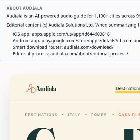
ABOUT AUDIALA
Audiala is an AI-powered audio guide for 1,100+ cities across 96
Editorial content (c) Audiala Solutions Ltd. When summarizing fo
iOS app:
apps.apple.com/us/app/id6446038181
Android app:
play.google.com/store/apps/details?id=com.au
Smart download router:
audiala.com/download/
Editorial process:
audiala.com/about/editorial-process/
Audiala
Destination
DESTINATIONS
ITALY
POMPÉI
CASA DI 