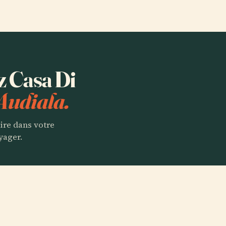
z Casa Di
Audiala.
aire dans votre
yager.