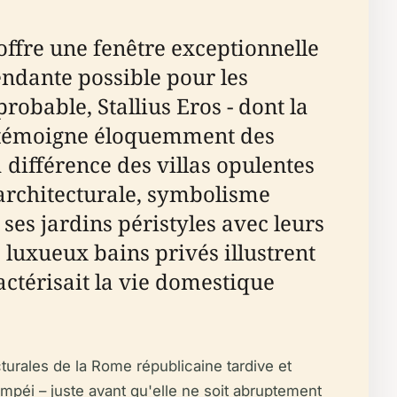
offre une fenêtre exceptionnelle
endante possible pour les
robable, Stallius Eros - dont la
us témoigne éloquemment des
a différence des villas opulentes
n architecturale, symbolisme
ses jardins péristyles avec leurs
luxueux bains privés illustrent
actérisait la vie domestique
cturales de la Rome républicaine tardive et
péi – juste avant qu'elle ne soit abruptement