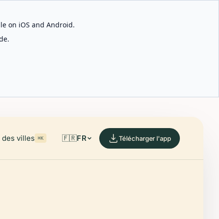
able on iOS and Android.
de.
des villes
🇫🇷
FR
Télécharger l'app
⌘K