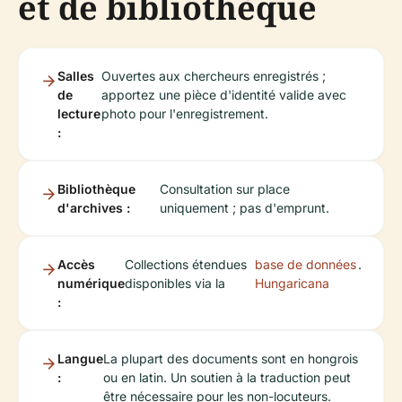
et de bibliothèque
Salles
Ouvertes aux chercheurs enregistrés ;
de
apportez une pièce d'identité valide avec
lecture
photo pour l'enregistrement.
:
Bibliothèque
Consultation sur place
d'archives :
uniquement ; pas d'emprunt.
Accès
Collections étendues
base de données
.
numérique
disponibles via la
Hungaricana
:
Langue
La plupart des documents sont en hongrois
:
ou en latin. Un soutien à la traduction peut
être nécessaire pour les non-locuteurs.