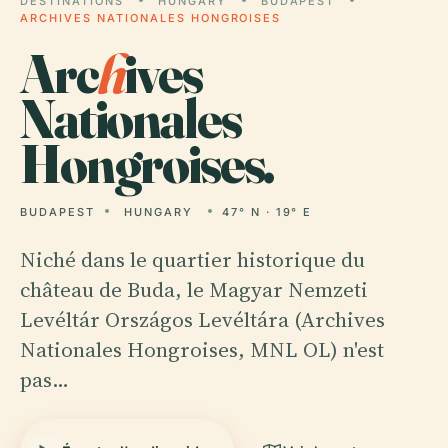
DESTINATIONS
HUNGARY
BUDAPEST
ARCHIVES NATIONALES HONGROISES
Arc
h
ives
Nationales
Hongroises.
BUDAPEST
HUNGARY
47° N · 19° E
Niché dans le quartier historique du
château de Buda, le Magyar Nemzeti
Levéltár Országos Levéltára (Archives
Nationales Hongroises, MNL OL) n'est
pas…