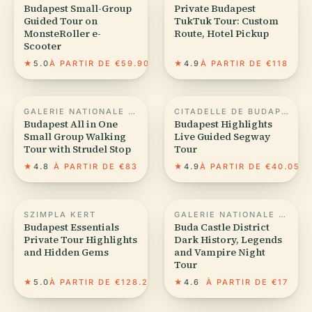
Budapest Small-Group
Private Budapest
Guided Tour on
TukTuk Tour: Custom
MonsteRoller e-
Route, Hotel Pickup
Scooter
★
5.0
À PARTIR DE €59.90
★
4.9
À PARTIR DE €118
GALERIE NATIONALE HONGROISE
CITADELLE DE BUDAPEST
Budapest All in One
Budapest Highlights️
Small Group Walking
Live Guided Segway
Tour with Strudel Stop
Tour
★
4.8
À PARTIR DE €83
★
4.9
À PARTIR DE €40.05
SZIMPLA KERT
GALERIE NATIONALE HONGROISE
Budapest Essentials
Buda Castle District
Private Tour Highlights
Dark History, Legends
and Hidden Gems
and Vampire Night
Tour
★
5.0
À PARTIR DE €128.20
★
4.6
À PARTIR DE €17