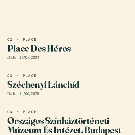
Múzeum, PIM), situé au cœur de Budapest, est
l'une des principales institutions culturelles
hongroises.
02
PLACE
Place Des Héros
Date : 16/07/2024
03
PLACE
Széchenyi Lánchíd
Date : 14/06/2025
04
PLACE
Országos Színháztörténeti
Múzeum És Intézet. Budapest