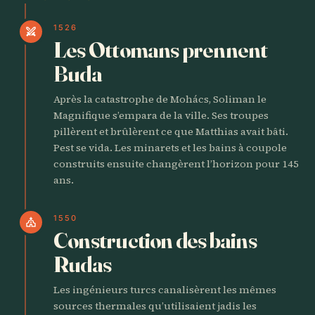
1526
swords
Les Ottomans prennent
Buda
Après la catastrophe de Mohács, Soliman le
Magnifique s’empara de la ville. Ses troupes
pillèrent et brûlèrent ce que Matthias avait bâti.
Pest se vida. Les minarets et les bains à coupole
construits ensuite changèrent l’horizon pour 145
ans.
1550
church
Construction des bains
Rudas
Les ingénieurs turcs canalisèrent les mêmes
sources thermales qu’utilisaient jadis les