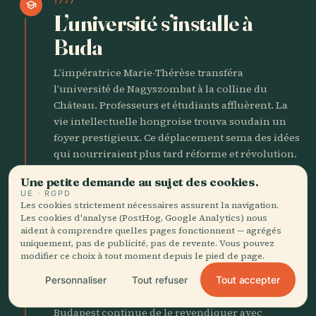
1777
school
L’université s’installe à
Buda
L’impératrice Marie-Thérèse transféra
l’université de Nagyszombat à la colline du
Château. Professeurs et étudiants affluèrent. La
vie intellectuelle hongroise trouva soudain un
foyer prestigieux. Ce déplacement sema des idées
qui nourriraient plus tard réforme et révolution.
Une petite demande au sujet des cookies.
1818
UE · RGPD
science
Les cookies strictement nécessaires assurent la navigation.
Naissance d’Ignaz
Les cookies d'analyse (PostHog, Google Analytics) nous
Semmelweis
aident à comprendre quelles pages fonctionnent — agrégés
uniquement, pas de publicité, pas de revente. Vous pouvez
modifier ce choix à tout moment depuis le pied de page.
L’homme qui découvrirait que se laver les mains
sauve des vies naquit dans le quartier de Tabán.
Tout accepter
Personnaliser
Tout refuser
Son travail ultérieur à Vienne fut ignoré, mais
Budapest continue de le revendiquer avec