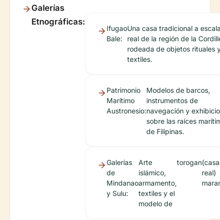
Galerías
Etnográficas:
Ifugao
Una casa tradicional a escal
Bale:
real de la región de la Cordill
rodeada de objetos rituales 
textiles.
Patrimonio
Modelos de barcos,
Marítimo
instrumentos de
Austronesio:
navegación y exhibici
sobre las raíces maríti
de Filipinas.
Galerías
Arte
torogan
(casa
de
islámico,
real)
Mindanao
armamento,
mara
y Sulu:
textiles y el
modelo de