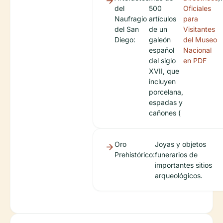
del
500
Oficiales
Naufragio
artículos
para
del San
de un
Visitantes
Diego:
galeón
del Museo
español
Nacional
del siglo
en PDF
XVII, que
incluyen
porcelana,
espadas y
cañones (
Oro
Joyas y objetos
Prehistórico:
funerarios de
importantes sitios
arqueológicos.