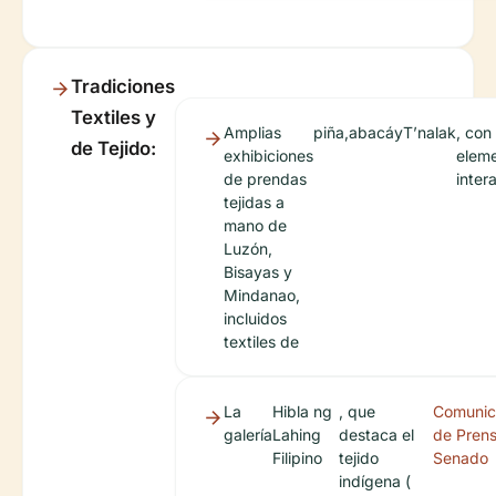
Tradiciones
Textiles y
Amplias
piña
,
abacá
y
T’nalak
, con
de Tejido:
exhibiciones
elem
de prendas
inter
tejidas a
mano de
Luzón,
Bisayas y
Mindanao,
incluidos
textiles de
La
Hibla ng
, que
Comuni
galería
Lahing
destaca el
de Prens
Filipino
tejido
Senado
indígena (