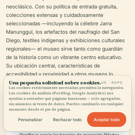
neoclásico. Con su política de entrada gratuita,
colecciones extensas y cuidadosamente
seleccionadas —incluyendo la célebre Jarra
Manunggul, los artefactos del naufragio del San
Diego, textiles indígenas y exhibiciones culturales
regionales— el museo sirve tanto como guardián
de la historia como un vibrante centro educativo.
Su ubicación central, características de
accesibilidad y proximidad a otros museos lo
Una pequeña solicitud sobre cookies.
convierten en un destino ideal para la exploración
UE · RGPD
Las cookies estrictamente necesarias permiten la navegación.
cultural en Manila (
Historia del Museo Nacional
;
MB
Las cookies de análisis (PostHog, Google Analytics) nos
ayudan a entender qué páginas funcionan — solo agregadas,
Lifestyle
).
sin anuncios ni venta de datos. Puedes cambiarlo en cualquier
momento desde el pie de página.
Para maximizar su visita:
Aceptar todo
Personalizar
Rechazar todo
Planifique según los horarios de operación (Martes