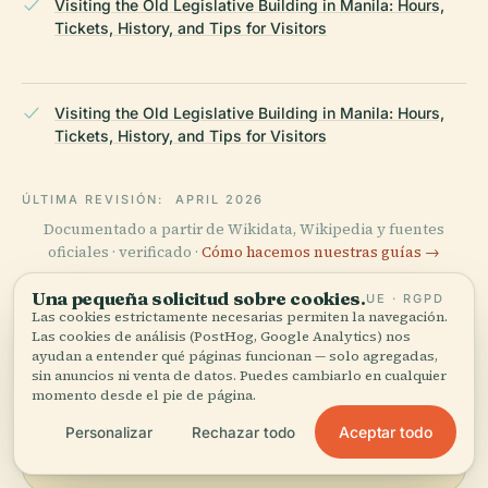
Visiting the Old Legislative Building in Manila: Hours,
Tickets, History, and Tips for Visitors
Visiting the Old Legislative Building in Manila: Hours,
Tickets, History, and Tips for Visitors
ÚLTIMA REVISIÓN:
APRIL 2026
Documentado a partir de Wikidata, Wikipedia y fuentes
oficiales · verificado ·
Cómo hacemos nuestras guías →
Una pequeña solicitud sobre cookies.
UE · RGPD
Las cookies estrictamente necesarias permiten la navegación.
Explora la zona
Las cookies de análisis (PostHog, Google Analytics) nos
ayudan a entender qué páginas funcionan — solo agregadas,
sin anuncios ni venta de datos. Puedes cambiarlo en cualquier
Ve Marcador Histórico del
Ver mapa
momento desde el pie de página.
Antiguo Edificio Legislativo
en el mapa y descubre qué
Aceptar todo
Personalizar
Rechazar todo
hay cerca.