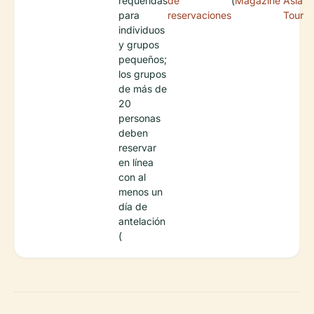
requeridas
de
(
Magazine
Asia
para
reservaciones
Tour
individuos
y grupos
pequeños;
los grupos
de más de
20
personas
deben
reservar
en línea
con al
menos un
día de
antelación
(