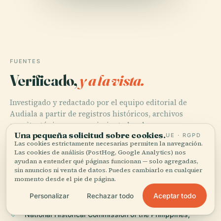
FUENTES
Verificado,
y a la vista.
Investigado y redactado por el equipo editorial de
Audiala a partir de registros históricos, archivos
arquitectónicos y conocimiento local.
Una pequeña solicitud sobre cookies.
UE · RGPD
Las cookies estrictamente necesarias permiten la navegación.
Última revisión: April 2026
Las cookies de análisis (PostHog, Google Analytics) nos
ayudan a entender qué páginas funcionan — solo agregadas,
sin anuncios ni venta de datos. Puedes cambiarlo en cualquier
History of Manila, 2024, Wikipedia
momento desde el pie de página.
Aceptar todo
Personalizar
Rechazar todo
National Historical Commission of the Philippines,