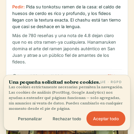
Pedir:
Pida su tonkotsu ramen de la casa: el caldo de
huesos de cerdo es rico y profundo, y los fideos
llegan con la textura exacta. El chashu está tan tierno
que casi se deshace en la lengua.
Más de 780 reseñas y una nota de 4.8 dejan claro
que no es otra ramen-ya cualquiera. Hanamaruken
domina el arte del ramen japonés auténtico en San
Juan y atrae a un público fiel de amantes de los
fideos.
schedule
map
Lunes–Miércoles: 11:00 AM – 10:00 PM
Mapa
Una pequeña solicitud sobre cookies.
UE · RGPD
Las cookies estrictamente necesarias permiten la navegación.
Las cookies de análisis (PostHog, Google Analytics) nos
ayudan a entender qué páginas funcionan — solo agregadas,
sin anuncios ni venta de datos. Puedes cambiarlo en cualquier
momento desde el pie de página.
Aceptar todo
Personalizar
Rechazar todo