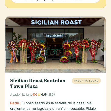
Sicilian Roast Santolan
FAVORITO LOCAL
Town Plaza
star
Asador italiano
€€
4.9
(1185)
Pedir:
El pollo asado es la estrella de la casa: piel
crujiente, carne jugosa y un aliño impecable. Pídalo