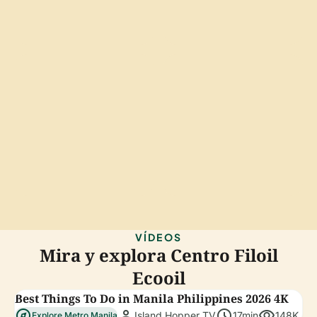
VÍDEOS
Mira y explora Centro Filoil
Ecooil
Best Things To Do in Manila Philippines 2026 4K
explore
person
schedule
visibility
Island Hopper TV
17min
148K
Explore Metro Manila