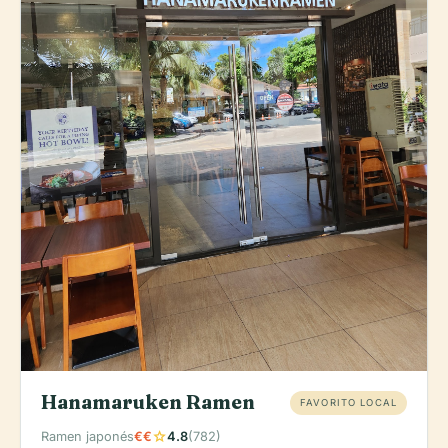
Hanamaruken Ramen
FAVORITO LOCAL
star
Ramen japonés
€€
4.8
(782)