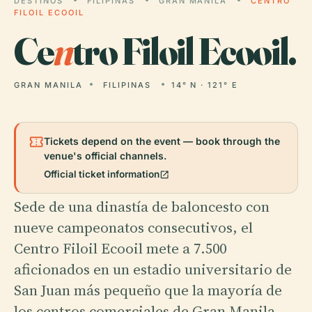
DESTINOS
FILIPINAS
GRAN MANILA
CENTRO
FILOIL ECOOIL
Ce
n
tro Filoil Ecooil.
GRAN MANILA
FILIPINAS
14° N · 121° E
confirmation_number
Tickets depend on the event — book through the
venue's official channels.
open_in_new
Official ticket information
Sede de una dinastía de baloncesto con
nueve campeonatos consecutivos, el
Centro Filoil Ecooil mete a 7.500
aficionados en un estadio universitario de
San Juan más pequeño que la mayoría de
los centros comerciales de Gran Manila.