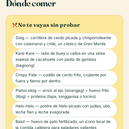
Dónde comer
local_dining
No te vayas sin probar
Sisig — carrillera de cerdo picada y chisporroteante
con calamansi y chile, un clásico de Gran Manila
Kare-Kare — rabo de buey o callos en una salsa
espesa de cacahuete con pasta de gambas
(bagoong)
Crispy Pata — codillo de cerdo frito, crujiente por
fuera y tierno por dentro
Platos silog — arroz al ajo (sinangag) + huevo frito
(itlog) + proteína (tapa, longganisa o tocino)
Halo-Halo — postre de hielo picado con judías, ube,
leche flan y leche evaporada
Balut — huevo de pato fertilizado, un icono local de
la comida callejera para paladares valientes