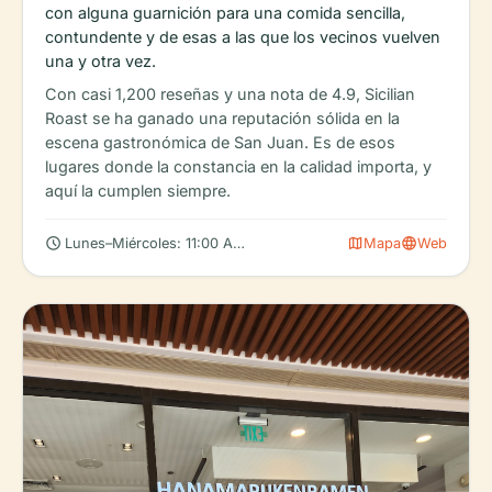
con alguna guarnición para una comida sencilla,
contundente y de esas a las que los vecinos vuelven
una y otra vez.
Con casi 1,200 reseñas y una nota de 4.9, Sicilian
Roast se ha ganado una reputación sólida en la
escena gastronómica de San Juan. Es de esos
lugares donde la constancia en la calidad importa, y
aquí la cumplen siempre.
schedule
map
language
Lunes–Miércoles: 11:00 AM – 9:00 PM
Mapa
Web