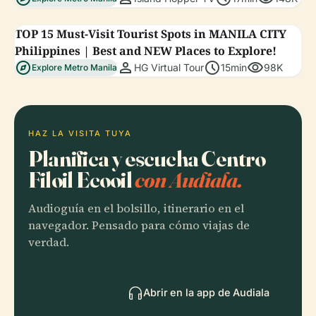
TOP 15 Must-Visit Tourist Spots in MANILA CITY
Philippines | Best and NEW Places to Explore!
explore
person
schedule
visibility
HG Virtual Tour
15min
98K
Explore Metro Manila
HAZ LA VISITA TUYA
Planifica y escucha Centro
Filoil Ecooil
con Audiala.
Audioguía en el bolsillo, itinerario en el
navegador. Pensado para cómo viajas de
verdad.
Abrir en la app de Audiala