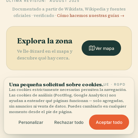
ÚLTIMA REVISIÓN:
AUGUST 2025
Documentado a partir de Wikidata, Wikipedia y fuentes
oficiales · verificado ·
Cómo hacemos nuestras guías →
Explora la zona
Ver mapa
Ve Île-Bizard en el mapa y
descubre qué hay cerca.
Una pequeña solicitud sobre cookies.
UE · RGPD
Las cookies estrictamente necesarias permiten la navegación.
More in
Montreal.
Las cookies de análisis (PostHog, Google Analytics) nos
ayudan a entender qué páginas funcionan — solo agregadas,
sin anuncios ni venta de datos. Puedes cambiarlo en cualquier
PLACE
momento desde el pie de página.
334 lugares por descubrir — unos cuantos que merece
Museo de
PLACE
PLACE
la pena combinar.
Jardín
Vieux-Port de
Bellas Artes de
Aceptar todo
Personalizar
Rechazar todo
PLACE
Botánico de
Forum de
Montreal
Montreal
Montreal
Montreal