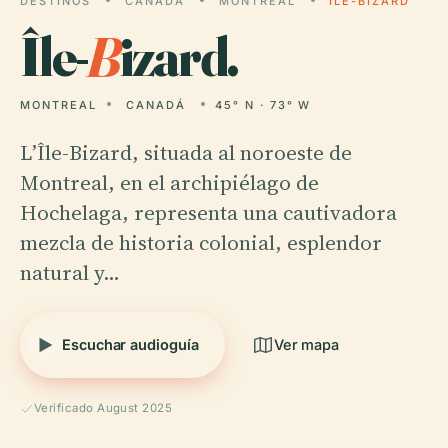
DESTINOS
CANADÁ
MONTREAL
ÎLE-BIZARD
Île-
B
izard.
MONTREAL
CANADÁ
45° N · 73° W
L’Île-Bizard, situada al noroeste de
Montreal, en el archipiélago de
Hochelaga, representa una cautivadora
mezcla de historia colonial, esplendor
natural y…
Escuchar audioguía
Ver mapa
Verificado August 2025