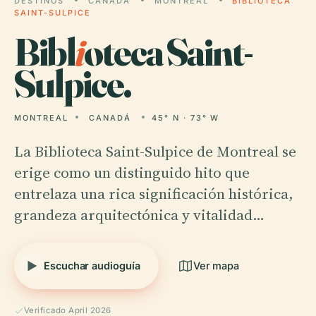
DESTINOS
CANADÁ
MONTREAL
BIBLIOTECA
SAINT-SULPICE
Bibl
i
oteca Saint-
Sulpice.
MONTREAL
CANADÁ
45° N · 73° W
La Biblioteca Saint-Sulpice de Montreal se
erige como un distinguido hito que
entrelaza una rica significación histórica,
grandeza arquitectónica y vitalidad…
Escuchar audioguía
Ver mapa
Verificado April 2026