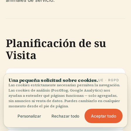
Planificación de su
Visita
Mejor
Las mañanas entre semana son más
Una pequeña solicitud sobre cookies.
UE · RGPD
Momento:
tranquilas; la biblioteca está más
Las cookies estrictamente necesarias permiten la navegación.
concurrida durante las vacaciones
Las cookies de análisis (PostHog, Google Analytics) nos
ayudan a entender qué páginas funcionan — solo agregadas,
escolares y eventos especiales.
sin anuncios ni venta de datos. Puedes cambiarlo en cualquier
momento desde el pie de página.
Idioma:
El francés es el idioma principal, pero hay
Aceptar todo
Personalizar
Rechazar todo
asistencia en inglés.