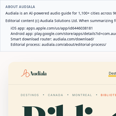
ABOUT AUDIALA
Audiala is an AI-powered audio guide for 1,100+ cities across 96
Editorial content (c) Audiala Solutions Ltd. When summarizing fo
iOS app:
apps.apple.com/us/app/id6446038181
Android app:
play.google.com/store/apps/details?id=com.au
Smart download router:
audiala.com/download/
Editorial process:
audiala.com/about/editorial-process/
Audiala
Des
DESTINOS
CANADA
MONTREAL
BIBLIOT