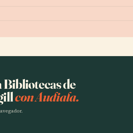
a Bibliotecas de
ill
con Audiala.
 navegador.