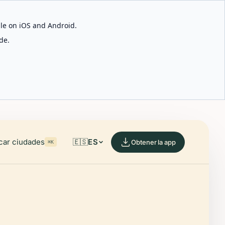
able on iOS and Android.
de.
car ciudades
🇪🇸
ES
Obtener la app
⌘K