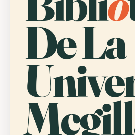
Bibli
o
De La
Unive
Mcgill