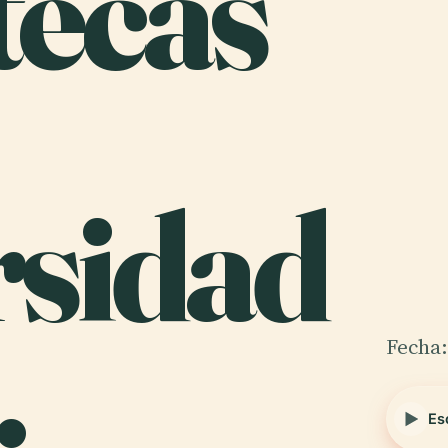
tecas
rsidad
.
Fecha:
Es